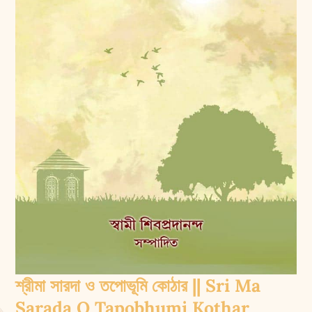
শ্রীমা সারদা ও তপোভূমি কোঠার || Sri Ma
Sarada O Tapobhumi Kothar