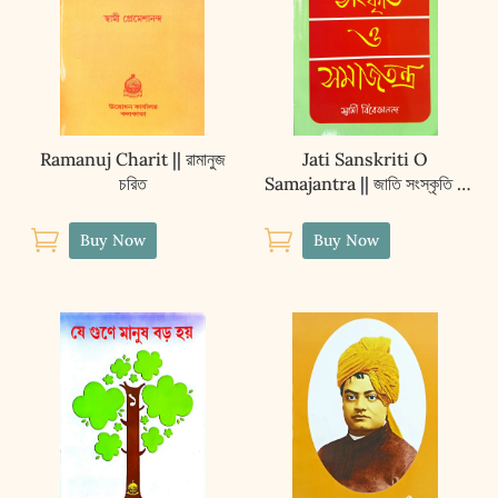
Kothar
quantity
Ramanuj Charit || রামানুজ
Jati Sanskriti O
চরিত
Samajantra || জাতি সংস্কৃতি ও
সমাজতন্ত্র


Buy Now
Buy Now