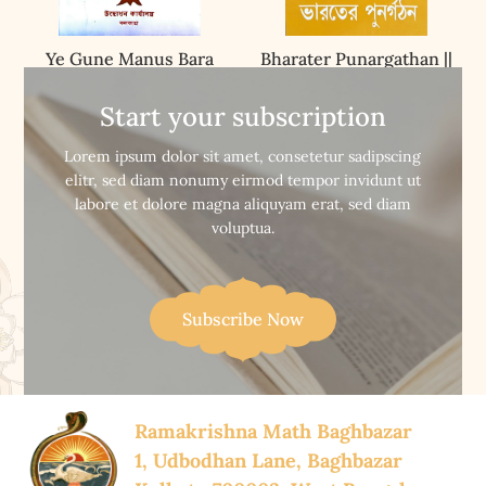
Ye Gune Manus Bara
Bharater Punargathan ||
Haye (vol-1) || যে গুণে মানুষ বড়
ভারতের পুনর্গঠন
হয় (১)
Start your subscription


Buy Now
Buy Now
Lorem ipsum dolor sit amet, consetetur sadipscing
elitr, sed diam nonumy eirmod tempor invidunt ut
labore et dolore magna aliquyam erat, sed diam
voluptua.
Subscribe Now
Ramakrishna Math Baghbazar
1, Udbodhan Lane, Baghbazar