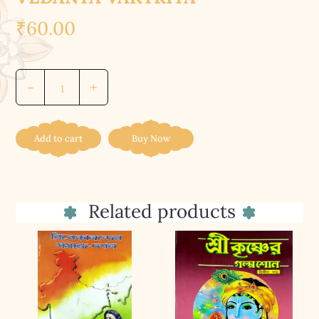
₹
60.00
লাহোর
-
+
বেদান্ত
বক্তৃতা
||
Add to cart
Buy Now
LAHORE
VEDANTA
VAKTRITA
Related products
quantity