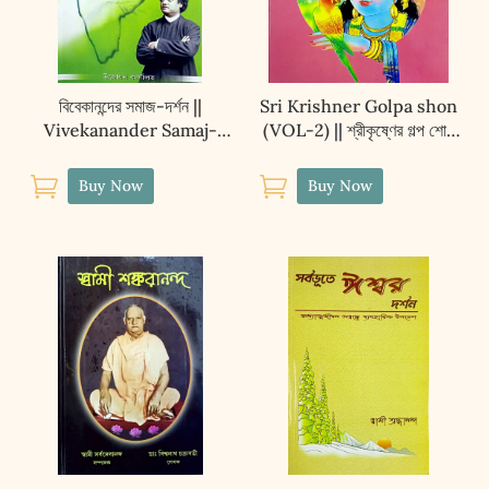
বিবেকানন্দের সমাজ-দর্শন ||
Sri Krishner Golpa shon
Vivekanander Samaj-
(VOL-2) || শ্রীকৃষ্ণের গল্প শোন
Darshan
(দ্বিতীয় খণ্ড)


Buy Now
Buy Now