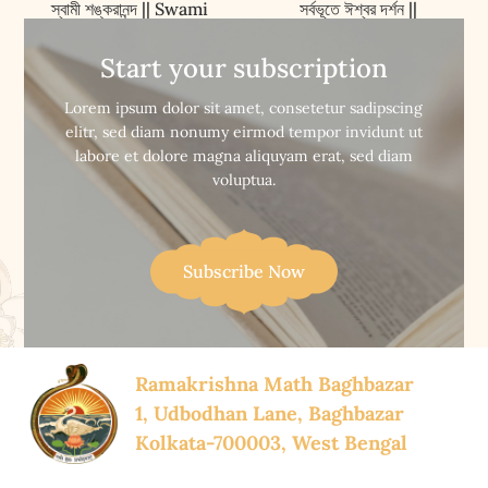
স্বামী শঙ্করানন্দ || Swami
সর্বভূতে ঈশ্বর দর্শন ||
Shankarananda
Sarbabhute Iswar
Darshan
Start your subscription


Buy Now
Buy Now
Lorem ipsum dolor sit amet, consetetur sadipscing
elitr, sed diam nonumy eirmod tempor invidunt ut
labore et dolore magna aliquyam erat, sed diam
voluptua.
Subscribe Now
Ramakrishna Math Baghbazar
1, Udbodhan Lane, Baghbazar
Kolkata-700003, West Bengal