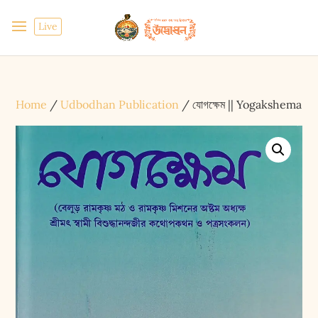
Live
Home
/
Udbodhan Publication
/ যোগক্ষেম || Yogakshema