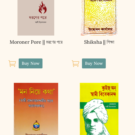
Moroner Pore || মরণের পরে
Shiksha || শিক্ষা


Buy Now
Buy Now