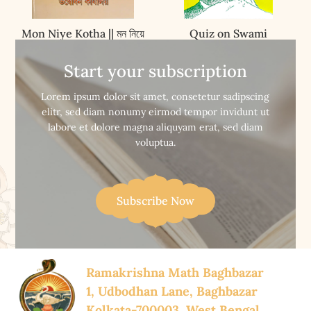
Mon Niye Kotha || মন নিয়ে
Quiz on Swami
কথা
Vivekananda || ক্যুইজ্‌ অন্‌
স্বামী বিবেকানন্দ
Start your subscription


Buy Now
Buy Now
Lorem ipsum dolor sit amet, consetetur sadipscing
elitr, sed diam nonumy eirmod tempor invidunt ut
labore et dolore magna aliquyam erat, sed diam
voluptua.
Subscribe Now
Ramakrishna Math Baghbazar
1, Udbodhan Lane, Baghbazar
Kolkata-700003, West Bengal