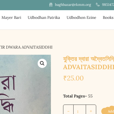
985147
baghbazar@rkmm.org
Mayer Bari
Udbodhan Patrika
Udbodhon Ezine
Books
 || YUKTIR DWARA ADVAITASIDDHI
যুক্তির দ্বারা অদ্ব
ADVAITASIDDH
₹
25.00
Total Pages-
55
যুক্তির
-
+
Add