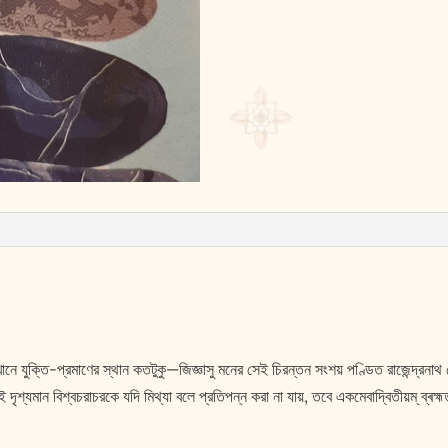
ানে যুক্তি-প্রমাণের স্থান কতটুকু—জিজ্ঞাসু মনের সেই চিরন্তন সংশয় পণ্ডিত রাজেন্দ্রনাথ 
 দৃশ্যমান বিশ্বচরাচরকে যদি মিথ্যা বলে প্রতিপন্ন করা না যায়, তবে একমেবাদ্বিতীয়ম্ ব্ৰ