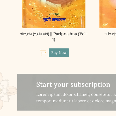
পরিপ্রশ্ন (প্রথম ভাগ) || Pariprashna (Vol-
পরিপ্রশ
1)

Buy Now
Start your subscription
Lorem ipsum dolor sit amet, consetetur 
tempor invidunt ut labore et dolore magn