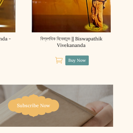
nanda -
বিশ্বপথিক বিবেকানন্দ || Biswapathik
Vivekananda

Buy Now
Subscribe Now