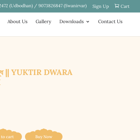
2472 (Udbodhan) / 9073826847 (Swanirvar)
Sign Up
Cart
About Us
Gallery
Downloads
Contact Us
ৈতসিদ্ধি || YUKTIR DWARA
I
 to cart
Buy Now