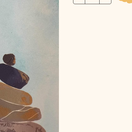
দ্বারা
অদ্বৈতসিদ্ধি
||
YUKTIR
DWARA
ADVAITASIDDHI
quantity