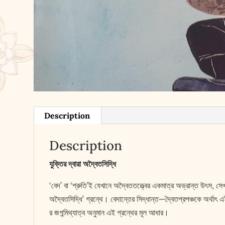
Description
Description
যুক্তির দ্বারা অদ্বৈতসিদ্ধি
‘বেদ’ বা ‘শ্রুতি’ই যেখানে অদ্বৈততত্ত্বের একমাত্র অভ্রান্ত উৎস, সেখ
অদ্বৈতসিদ্ধি’ গ্রন্থে। বেদান্তের সিদ্ধান্ত—দ্বৈতপ্রপঞ্চকে অর্থাৎ এই
র জগন্মিথ্যাত্ব অনুমান এই গ্রন্থের মূল আধার।