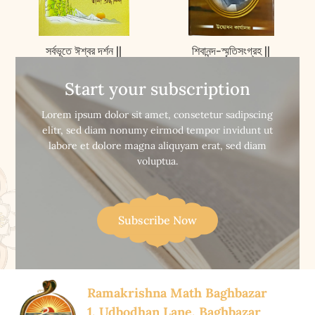
সর্বভূতে ঈশ্বর দর্শন ||
শিবানন্দ-স্মৃতিসংগ্রহ ||
Sarbabhute Iswar
Shivananda -
Darshan
Smritisangraha
Start your subscription


Buy Now
Buy Now
Lorem ipsum dolor sit amet, consetetur sadipscing
elitr, sed diam nonumy eirmod tempor invidunt ut
labore et dolore magna aliquyam erat, sed diam
voluptua.
Subscribe Now
Ramakrishna Math Baghbazar
1, Udbodhan Lane, Baghbazar