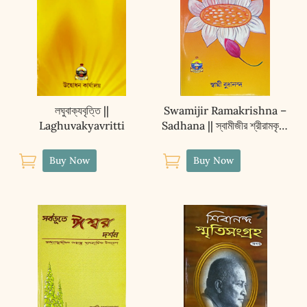
লঘুবাক্যবৃত্তি ||
Swamijir Ramakrishna –
Laghuvakyavritti
Sadhana || স্বামীজীর শ্রীরামকৃষ্ণ
– সাধনা


Buy Now
Buy Now