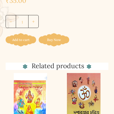
₹
35.00
মায়ের
-
+
মহিমায়
উদ্ভাসিত
দক্ষিণাপথ
Add to cart
Buy Now
||
Mayer
Mahimay
Related products
Udbhasita
Dakhinapath
quantity