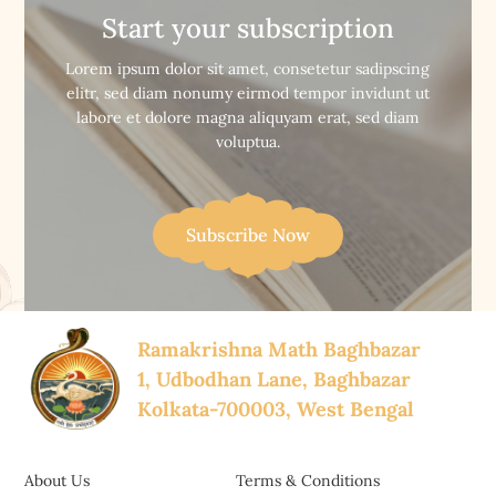
Ramakrishna
Start your subscription
Paramahansadever


Buy Now
Buy Now
Jibanvritanta
Lorem ipsum dolor sit amet, consetetur sadipscing
elitr, sed diam nonumy eirmod tempor invidunt ut
labore et dolore magna aliquyam erat, sed diam
voluptua.
Subscribe Now
Ramakrishna Math Baghbazar
1, Udbodhan Lane, Baghbazar
Kolkata-700003, West Bengal
About Us
Terms & Conditions