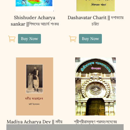
Shishuder Acharya
Dashavatar Charit || দশাবতার
sankar ||শিশুদের আচার্য শংকর
চরিত


Buy Now
Buy Now
Madiya Acharya Dev || মদীয়
শ্রীশ্রীরামকৃষ্ণ পরমহংসদেবের
আচার্যদেব
জীবনবৃত্তান্ত || Sri Sri