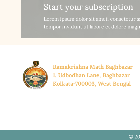
Start your subscription
Lorem ipsum dolor sit amet, consetetur 
tempor invidunt ut labore et dolore magn
Ramakrishna Math Baghbazar
1, Udbodhan Lane, Baghbazar
Kolkata-700003, West Bengal
© 20