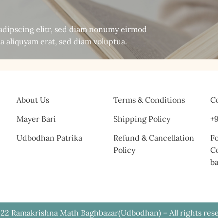
sadipscing elitr, sed diam nonumy eirmod
a aliquyam erat, sed diam voluptua.
About Us
Terms & Conditions
Co
Mayer Bari
Shipping Policy
+9
Udbodhan Patrika
Refund & Cancellation
Fo
Policy
C
b
22 Ramakrishna Math Baghbazar(Udbodhan) – All rights res