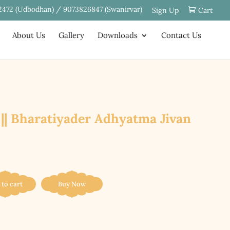
2472 (Udbodhan) / 9073826847 (Swanirvar)
Sign Up
Cart
About Us
Gallery
Downloads
Contact Us
 জীবন || Bharatiyader Adhyatma Jivan
 to cart
Buy Now