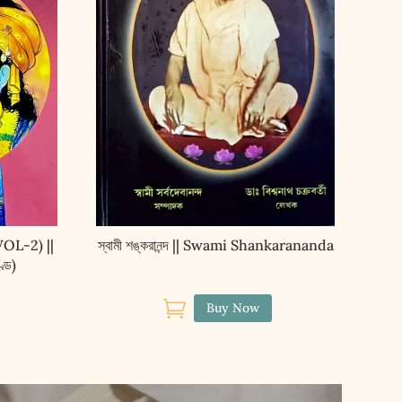
OL-2) ||
স্বামী শঙ্করানন্দ || Swami Shankarananda
ণ্ড)

Buy Now