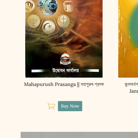
Mahapurush Prasanga || মহাপুরুষ প্রসঙ্গ
জন্মসার্ধ
Jan
Shraddh

Buy Now