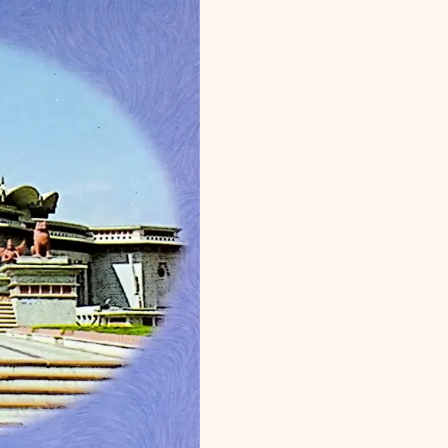
Bharatiyader
Adhyatma
Jivan
quantity