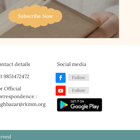
Subscribe Now
ntact details
Social media
1 9851472472
Follow
r Official
Follow
orrespondence :
aghbazar@rkmm.org
erved