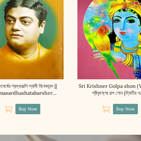
শতবর্ষের শ্রদ্ধাঞ্জলি স্বামী বিবেকানন্দ ||
Sri Krishner Golpa shon (V
masardhashatabarsher
শ্রীকৃষ্ণের গল্প শোন (দ্বিতীয় খ
anjali Swami Vivekananda


Buy Now
Buy Now