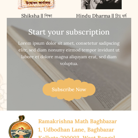
Shiksha || শিক্ষা
Hindu Dharma || হিন্দু ধৰ্ম
Start your subscription


Buy Now
Buy Now
Lorem ipsum dolor sit amet, consetetur sadipscing
elitr, sed diam nonumy eirmod tempor invidunt ut
labore et dolore magna aliquyam erat, sed diam
voluptua.
Subscribe Now
Ramakrishna Math Baghbazar
1, Udbodhan Lane, Baghbazar
Kolkata-700003, West Bengal