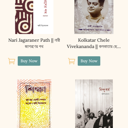
Nari Jagaraner Path || নারী
Kolkatar Chele
জাগরণের পথ
Vivekananda || কলকাতার ছেলে
বিবেকানন্দ


Buy Now
Buy Now