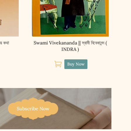
ে কথা
Swami Vivekananda || স্বামী বিবেকানন্দ (
INDRA )

Buy Now
Subscribe Now