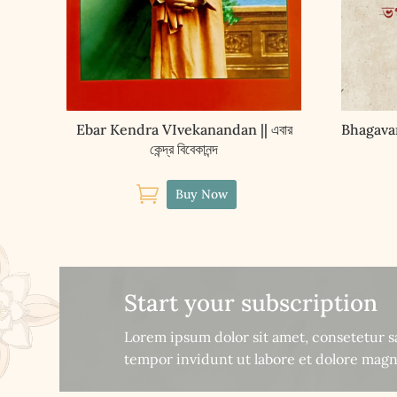
Ebar Kendra VIvekanandan || এবার
Bhagavan
কেন্দ্র বিবেকানন্দ

Buy Now
Start your subscription
Lorem ipsum dolor sit amet, consetetur 
tempor invidunt ut labore et dolore magn