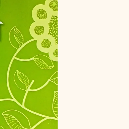
Puraner
Galpagatha
quantity