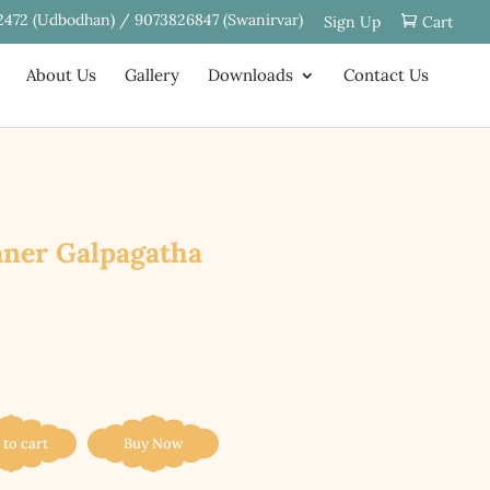
2472 (Udbodhan) / 9073826847 (Swanirvar)
Sign Up
Cart
About Us
Gallery
Downloads
Contact Us
 Puraner Galpagatha
 to cart
Buy Now