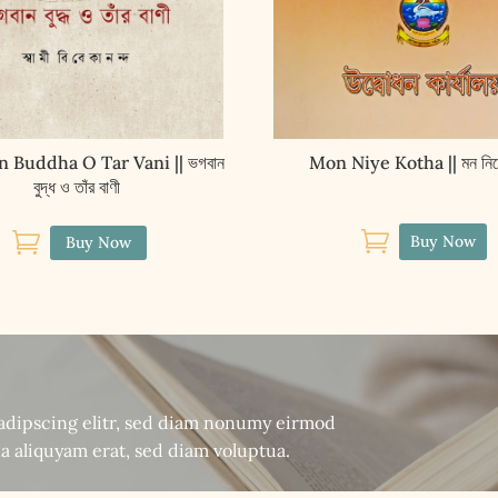
 Buddha O Tar Vani || ভগবান
Mon Niye Kotha || মন নিয়
বুদ্ধ ও তাঁর বাণী


Buy Now
Buy Now
sadipscing elitr, sed diam nonumy eirmod
a aliquyam erat, sed diam voluptua.