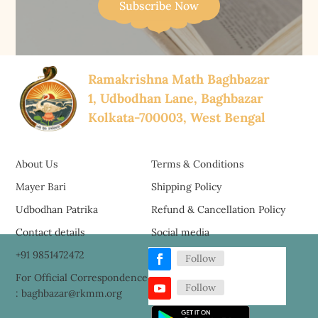
Subscribe Now
Ramakrishna Math Baghbazar
1, Udbodhan Lane, Baghbazar
Kolkata-700003, West Bengal
About Us
Terms & Conditions
Mayer Bari
Shipping Policy
Udbodhan Patrika
Refund & Cancellation Policy
Contact details
Social media
+91 9851472472
Follow
For Official Correspondence
Follow
: baghbazar@rkmm.org