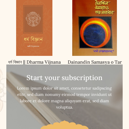
ধর্ম বিজ্ঞান || Dharma Vijnana
Dainandin Samasya o Tar
Samadhan || দৈনন্দিন সমস্যা ও
তার সমাধান
Start your subscription


Buy Now
Buy Now
Lorem ipsum dolor sit amet, consetetur sadipscing
elitr, sed diam nonumy eirmod tempor invidunt ut
labore et dolore magna aliquyam erat, sed diam
voluptua.