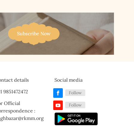
Subscribe Now
ntact details
Social media
1 9851472472
Follow
r Official
Follow
orrespondence :
aghbazar@rkmm.org