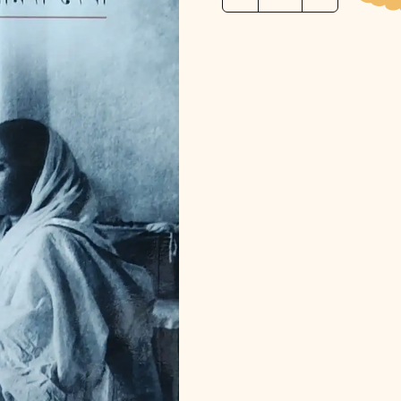
শ্রীমা
সারদা
দেবী
।।
Dhyanaloke
Srima
Sarada
Devi
quantity