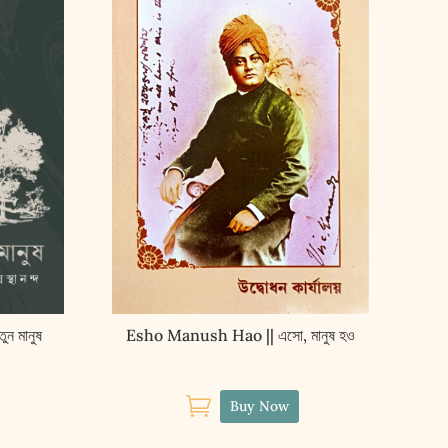
ন মানুষ
Esho Manush Hao || এসো, মানুষ হও

Buy Now