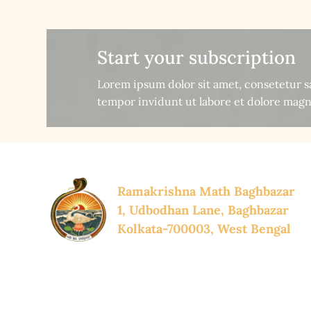
Start your subscription
Lorem ipsum dolor sit amet, consetetur 
tempor invidunt ut labore et dolore magn
Ramakrishna Math Baghbazar
1, Udbodhan Lane, Baghbazar
Kolkata-700003, West Bengal