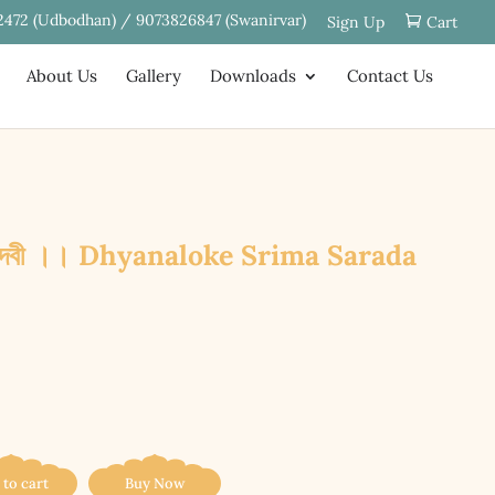
2472 (Udbodhan) / 9073826847 (Swanirvar)
Sign Up
Cart
About Us
Gallery
Downloads
Contact Us
ারদা দেবী ।। Dhyanaloke Srima Sarada
 to cart
Buy Now