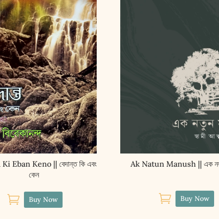
Ki Eban Keno || বেদান্ত কি এবং
Ak Natun Manush || এক নতু
কেন


Buy Now
Buy Now