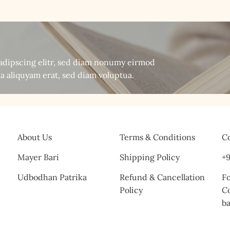
sadipscing elitr, sed diam nonumy eirmod
a aliquyam erat, sed diam voluptua.
About Us
Terms & Conditions
Co
Mayer Bari
Shipping Policy
+9
Udbodhan Patrika
Refund & Cancellation
Fo
Policy
C
b