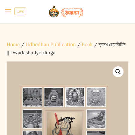
Live
Home
/
Udbodhan Publication
/
Book
/ দ্বাদশ জ্যোতির্লিঙ্গ
|| Dwadasha Jyotilinga