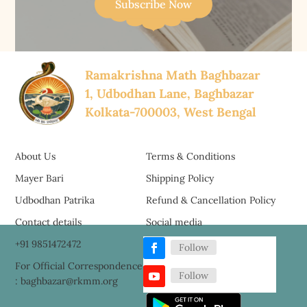
Subscribe Now
Ramakrishna Math Baghbazar
1, Udbodhan Lane, Baghbazar
Kolkata-700003, West Bengal
About Us
Terms & Conditions
Mayer Bari
Shipping Policy
Udbodhan Patrika
Refund & Cancellation Policy
Contact details
Social media
+91 9851472472
Follow
For Official Correspondence
Follow
: baghbazar@rkmm.org