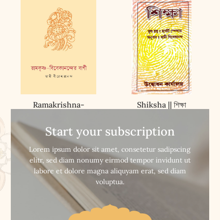
Ramakrishna-
Shiksha || শিক্ষা
Vivekanander Vani ||
রামকৃষ্ণ – বিবেকানন্দের বাণী
Start your subscription


Buy Now
Buy Now
Lorem ipsum dolor sit amet, consetetur sadipscing
elitr, sed diam nonumy eirmod tempor invidunt ut
labore et dolore magna aliquyam erat, sed diam
voluptua.