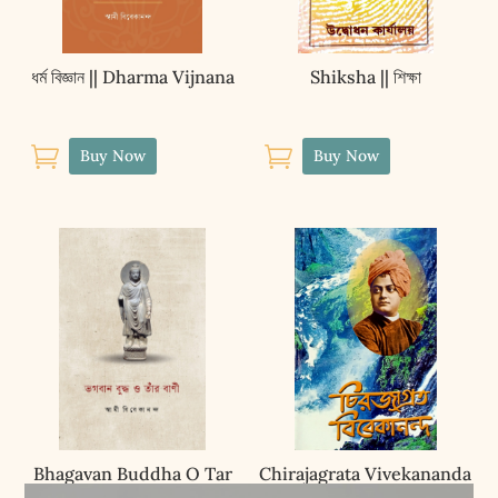
ধর্ম বিজ্ঞান || Dharma Vijnana
Shiksha || শিক্ষা


Buy Now
Buy Now
Bhagavan Buddha O Tar
Chirajagrata Vivekananda