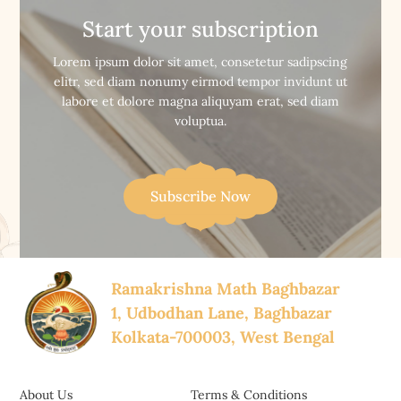
Vani || ভগবান বুদ্ধ ও তাঁর বাণী
|| চিরজাগ্রত বিবেকানন্দ
Start your subscription


Buy Now
Buy Now
Lorem ipsum dolor sit amet, consetetur sadipscing
elitr, sed diam nonumy eirmod tempor invidunt ut
labore et dolore magna aliquyam erat, sed diam
voluptua.
Subscribe Now
Ramakrishna Math Baghbazar
1, Udbodhan Lane, Baghbazar
Kolkata-700003, West Bengal
About Us
Terms & Conditions