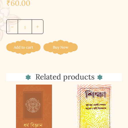
₹
60.00
দেবী
-
+
সারদামনি
||
DEVI
Add to cart
Buy Now
SARADAMANI
quantity
Related products