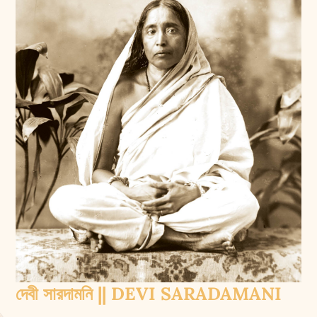
দেবী সারদামনি || DEVI SARADAMANI