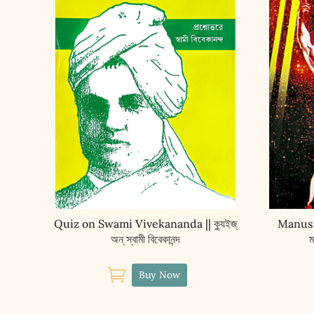
Quiz on Swami Vivekananda || ক্যুইজ্‌
Manus 
অন্‌ স্বামী বিবেকানন্দ
ম

Buy Now