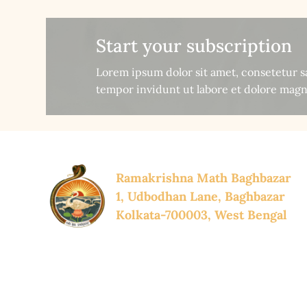
Start your subscription
Lorem ipsum dolor sit amet, consetetur 
tempor invidunt ut labore et dolore magn
Ramakrishna Math Baghbazar
1, Udbodhan Lane, Baghbazar
Kolkata-700003, West Bengal