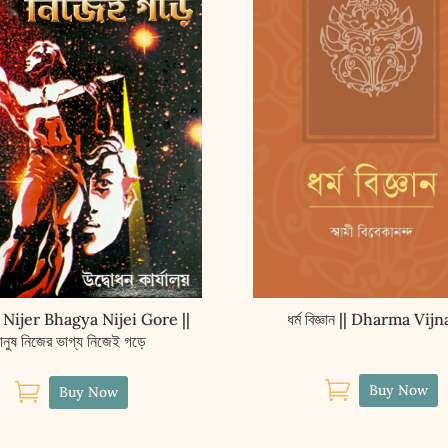
Nijer Bhagya Nijei Gore ||
ধর্ম বিজ্ঞান || Dharma Vij
ানুষ নিজের ভাগ্য নিজেই গড়ে


Buy Now
Buy Now