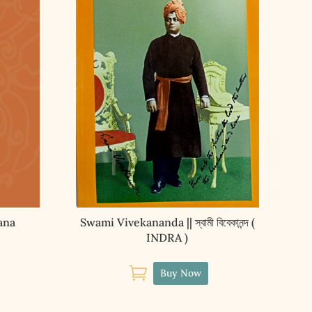
nana
Swami Vivekananda || স্বামী বিবেকানন্দ (
INDRA )

Buy Now