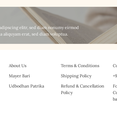
sadipscing elitr, sed diam nonumy eirmod
a aliquyam erat, sed diam voluptua.
About Us
Terms & Conditions
Co
Mayer Bari
Shipping Policy
+9
Udbodhan Patrika
Refund & Cancellation
Fo
Policy
C
b