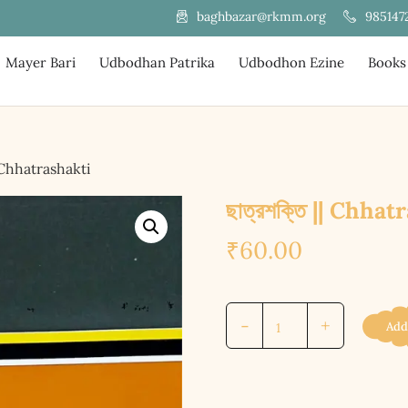
985147
baghbazar@rkmm.org
Mayer Bari
Udbodhan Patrika
Udbodhon Ezine
Books
| Chhatrashakti
ছাত্রশক্তি || Chha
₹
60.00
ছাত্রশক্তি
-
+
Add
||
Chhatrashakti
quantity