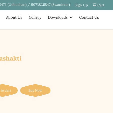
2472 (Udbodhan) / 9073826847 (Swanirvar)
Sign Up
Cart
About Us
Gallery
Downloads
Contact Us
trashakti
 to cart
Buy Now