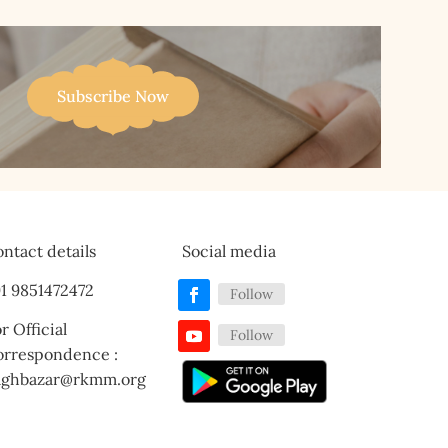
Subscribe Now
ntact details
Social media
1 9851472472
Follow
r Official
Follow
orrespondence :
aghbazar@rkmm.org