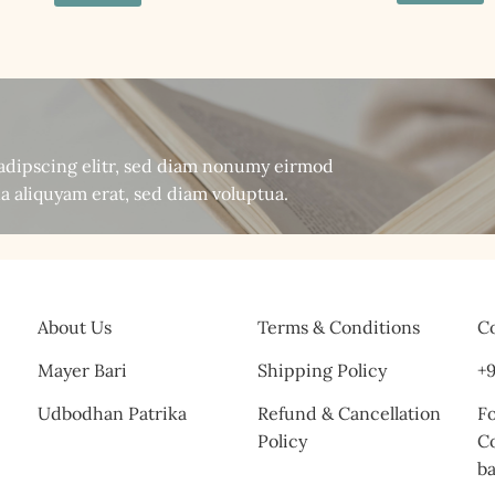
sadipscing elitr, sed diam nonumy eirmod
a aliquyam erat, sed diam voluptua.
About Us
Terms & Conditions
Co
Mayer Bari
Shipping Policy
+9
Udbodhan Patrika
Refund & Cancellation
Fo
Policy
C
b