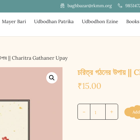
985147
baghbazar@rkmm.org
Mayer Bari
Udbodhan Patrika
Udbodhon Ezine
Books
র উপায় || Charitra Gathaner Upay
চরিত্র গঠনের উপায় 
₹
15.00
চরিত্র
-
+
Add
গঠনের
উপায়
||