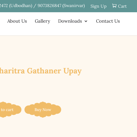
2472 (Udbodhan) / 9073826847 (Swanirvar)
Sign Up
Cart
About Us
Gallery
Downloads
Contact Us
|| Charitra Gathaner Upay
 to cart
Buy Now