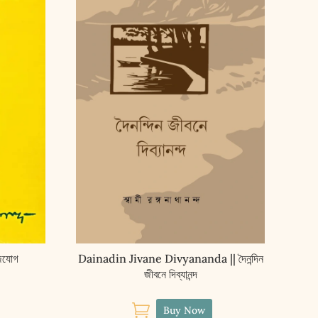
জযোগ
Dainadin Jivane Divyananda || দৈনন্দিন
জীবনে দিব্যানন্দ

Buy Now