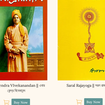
endra VIvekanandan || এবার
Saral Rajayoga || সরল রা
কেন্দ্র বিবেকানন্দ


Buy Now
Buy Now