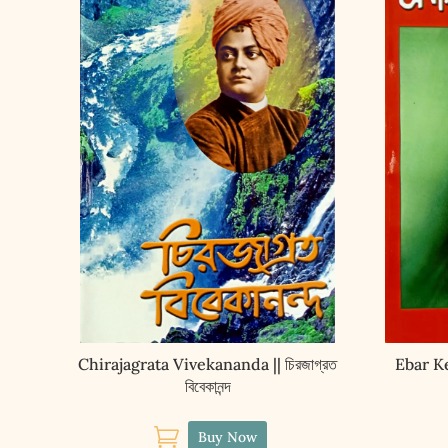
Chirajagrata Vivekananda || চিরজাগ্রত
Ebar K
বিবেকানন্দ

Buy Now