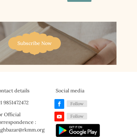
Subscribe Now
ntact details
Social media
1 9851472472
Follow
r Official
Follow
orrespondence :
aghbazar@rkmm.org