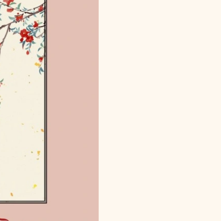
Charitra
Gathaner
Upay
quantity