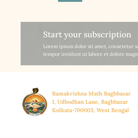
Start your subscription
Lorem ipsum dolor sit amet, consetetur 
tempor invidunt ut labore et dolore magn
Ramakrishna Math Baghbazar
1, Udbodhan Lane, Baghbazar
Kolkata-700003, West Bengal