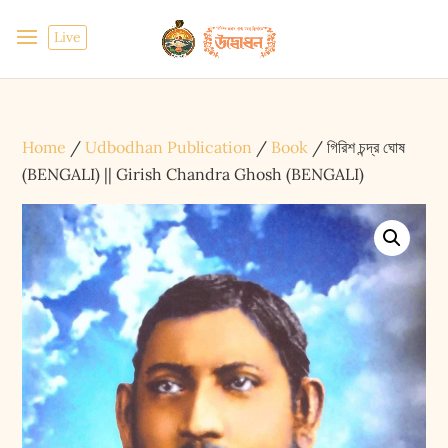
Live
Home
/
Udbodhan Publication
/
Book
/ গিরিশ চন্দ্র ঘোষ
(BENGALI) || Girish Chandra Ghosh (BENGALI)