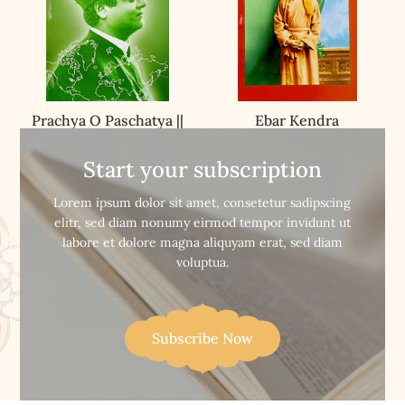
Prachya O Paschatya ||
Ebar Kendra
প্রাচ্য ও পাশ্চাত্য
VIvekanandan || এবার কেন্দ্র
বিবেকানন্দ
Start your subscription


Buy Now
Buy Now
Lorem ipsum dolor sit amet, consetetur sadipscing
elitr, sed diam nonumy eirmod tempor invidunt ut
labore et dolore magna aliquyam erat, sed diam
voluptua.
Subscribe Now