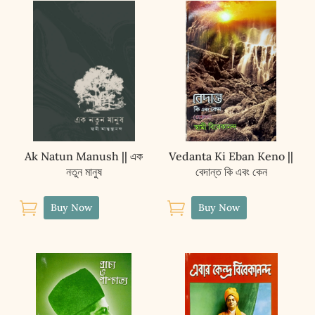
(BENGALI)
quantity
Ak Natun Manush || এক
Vedanta Ki Eban Keno ||
নতুন মানুষ
বেদান্ত কি এবং কেন


Buy Now
Buy Now