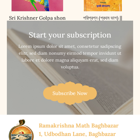
Sri Krishner Golpa shon
পরিপ্রশ্ন (প্রথম ভাগ) ||
(VOL-2) || শ্রীকৃষ্ণের গল্প শোন
Pariprashna (Vol-1)
(দ্বিতীয় খণ্ড)
Start your subscription


Buy Now
Buy Now
Lorem ipsum dolor sit amet, consetetur sadipscing
elitr, sed diam nonumy eirmod tempor invidunt ut
labore et dolore magna aliquyam erat, sed diam
voluptua.
Subscribe Now
Ramakrishna Math Baghbazar
1, Udbodhan Lane, Baghbazar