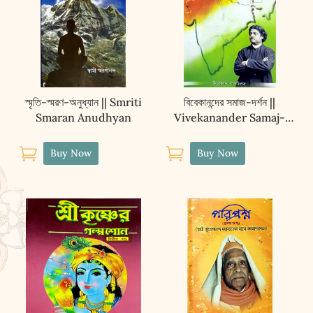
স্মৃতি-স্মরণ-অনুধ্যান || Smriti
বিবেকানন্দের সমাজ-দর্শন ||
Smaran Anudhyan
Vivekanander Samaj-
Darshan


Buy Now
Buy Now