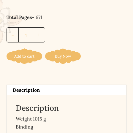
Total Pages-
671
গহন
-
+
আনন্দ
চিন্তন
(
Add to cart
Buy Now
দ্বিতীয়
ভাগ
)।।
Gahan
Description
Anand
Chintan
Description
(Vol.2)
Weight 1015 g
[Bengali]
Binding
quantity