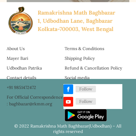
Ramakrishna Math Baghbazar
1, Udbodhan Lane, Baghbazar
Kolkata-700003, West Bengal
About Us
Terms & Conditions
Mayer Bari
Shipping Policy
Udbodhan Patrika
Refund & Cancellation Policy
Contact details
Social media
+91 9851472472
Follow
For Official Correspondence
Follow
: baghbazar@rkmm.org
© 2022 Ramakrishna Math Baghbazar(Udbodhan) – All
rights reserved