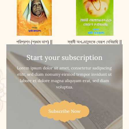
পরিপ্রশ্ন (প্রথম ভাগ) ||
স্বামী অখণ্ডানন্দকে যেরূপ দেখিয়াছি ||
Pariprashna (Vol-1)
Swami Akhandanandake
Yerup Dekhiyachi
Start your subscription


Buy Now
Buy Now
Lorem ipsum dolor sit amet, consetetur sadipscing
elitr, sed diam nonumy eirmod tempor invidunt ut
labore et dolore magna aliquyam erat, sed diam
voluptua.
Subscribe Now