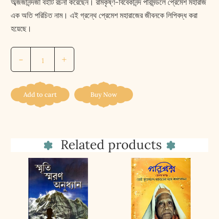
অব্জজানন্দজী বইটি রচনা করেছেন। রামকৃষ্ণ-বিবেকানন্দ পরিমন্ডলে প্রেমেশ মহারাজ
এক অতি পরিচিত নাম। এই গ্রন্থে প্রেমেশ মহারাজের জীবনকে লিপিবদ্ধ করা
হয়েছে।
এক
-
+
সোনার
মানুষ
||
Add to cart
Buy Now
Ek
Sonar
Manush
Related products
quantity