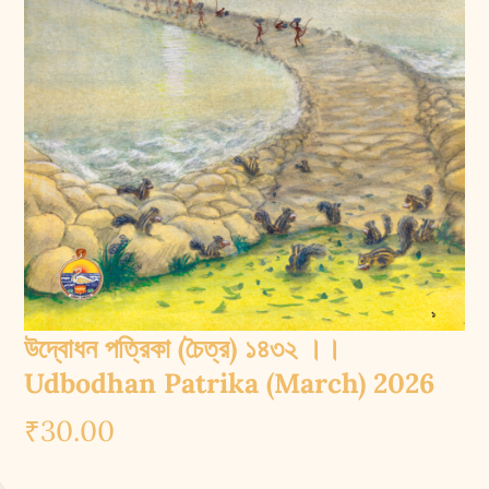
উদ্বোধন পত্রিকা (চৈত্র) ১৪৩২ ।।
Udbodhan Patrika (March) 2026
₹
30.00