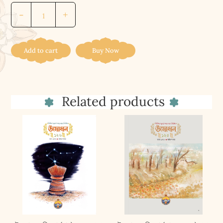
উদ্বোধন
-
+
পত্রিকা
(চৈত্র)
১৪৩২
Add to cart
Buy Now
।।
Udbodhan
Patrika
Related products
(March)
2026
quantity