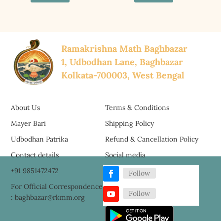
Ramakrishna Math Baghbazar
1, Udbodhan Lane, Baghbazar
Kolkata-700003, West Bengal
About Us
Terms & Conditions
Mayer Bari
Shipping Policy
Udbodhan Patrika
Refund & Cancellation Policy
Contact details
Social media
+91 9851472472
Follow
For Official Correspondence
Follow
: baghbazar@rkmm.org