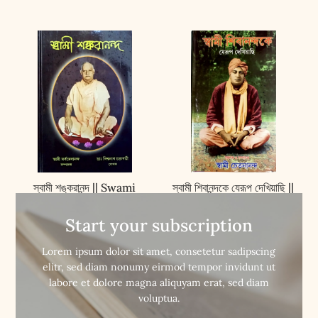
স্বামী শঙ্করানন্দ || Swami
স্বামী শিবানন্দকে যেরূপ দেখিয়াছি ||
Shankarananda
Swami Shivanandake
Jerup Dekhiyachi
Start your subscription


Buy Now
Buy Now
Lorem ipsum dolor sit amet, consetetur sadipscing
elitr, sed diam nonumy eirmod tempor invidunt ut
labore et dolore magna aliquyam erat, sed diam
voluptua.