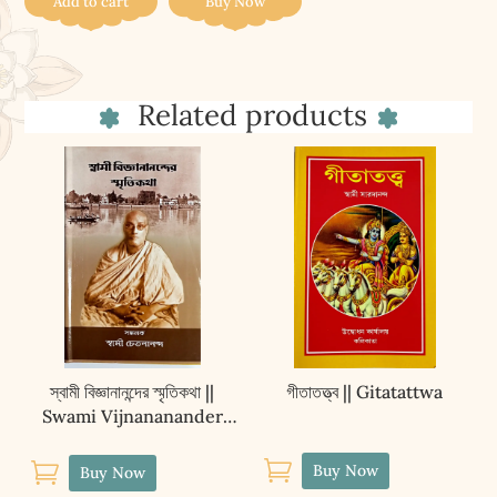
Add to cart
Buy Now
AALOK-
LEKHAY
SURYA-
Related products
CHABI
quantity
স্বামী বিজ্ঞানানন্দের স্মৃতিকথা ||
গীতাতত্ত্ব || Gitatattwa
Swami Vijnananander
Smritikatha


Buy Now
Buy Now