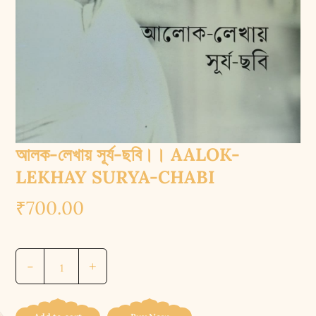
আলক-লেখায় সূর্য-ছবি।। AALOK-
LEKHAY SURYA-CHABI
₹
700.00
আলক-
-
+
লেখায়
সূর্য-
ছবি।।