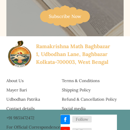
Subscribe Now
Ramakrishna Math Baghbazar
1, Udbodhan Lane, Baghbazar
Kolkata-700003, West Bengal
About Us
Terms & Conditions
Mayer Bari
Shipping Policy
Udbodhan Patrika
Refund & Cancellation Policy
Contact details
Social media
+91 9851472472
Follow
For Official Correspondence