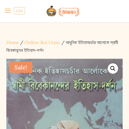
Live
Home
/
Online Boi Utsav
/ আধুনিক ইতিহাসচর্চার আলোকে স্বামী
বিবেকানন্দের ইতিহাস-দর্শন
Sale!