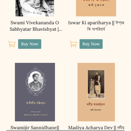
Swami Vivekananda O
Iswar Ki apariharya || ঈশ্বর
Sabhyatar Bhavishyat ||
কি অপরিহার্য
স্বামী বিবেকানন্দ ও সভ্যতার ভবিষ্যৎ


Buy Now
Buy Now
Swamijir Sannidhane||
Madiya Acharya Dev || মদীয়