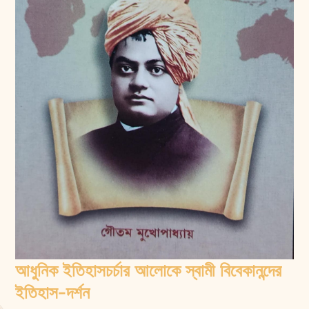
আধুনিক ইতিহাসচর্চার আলোকে স্বামী বিবেকানন্দের
ইতিহাস-দর্শন