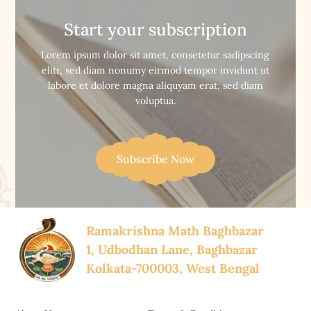
স্বামীজীর সন্নিধানে
আচার্যদেব
Start your subscription


Buy Now
Buy Now
Lorem ipsum dolor sit amet, consetetur sadipscing
elitr, sed diam nonumy eirmod tempor invidunt ut
labore et dolore magna aliquyam erat, sed diam
voluptua.
Subscribe Now
Ramakrishna Math Baghbazar
1, Udbodhan Lane, Baghbazar
Kolkata-700003, West Bengal