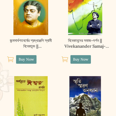
জন্মসার্ধশতবর্ষের শ্রদ্ধাঞ্জলি স্বামী
বিবেকানন্দের সমাজ-দর্শন ||
বিবেকানন্দ ||
Vivekanander Samaj-
Janmasardhashatabarshe
Darshan
r Shraddhanjali Swami


Buy Now
Buy Now
Vivekananda