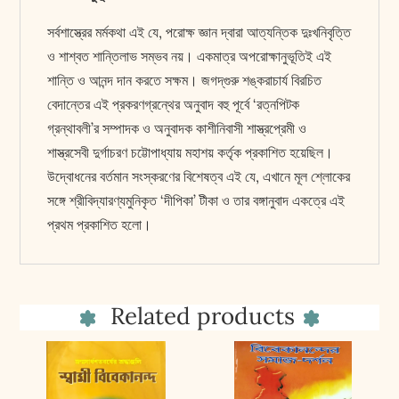
সর্বশাস্ত্রের মর্মকথা এই যে, পরোক্ষ জ্ঞান দ্বারা আত্যন্তিক দুঃখনিবৃত্তি
ও শাশ্বত শান্তিলাভ সম্ভব নয়। একমাত্র অপরোক্ষানুভূতিই এই
শান্তি ও আনন্দ দান করতে সক্ষম। জগদ্‌গুরু শঙ্করাচার্য বিরচিত
বেদান্তের এই প্রকরণগ্রন্থের অনুবাদ বহু পূর্বে ‘রত্নপিটক
গ্রন্থাবলী’র সম্পাদক ও অনুবাদক কাশীনিবাসী শাস্ত্রপ্রেমী ও
শাস্ত্রসেবী দুর্গাচরণ চট্টোপাধ্যায় মহাশয় কর্তৃক প্রকাশিত হয়েছিল।
উদ্বোধনের বর্তমান সংস্করণের বিশেষত্ব এই যে, এখানে মূল শ্লোকের
সঙ্গে শ্রীবিদ্যারণ্যমুনিকৃত ‘দীপিকা’ টীকা ও তার বঙ্গানুবাদ একত্রে এই
প্রথম প্রকাশিত হলো।
Related products