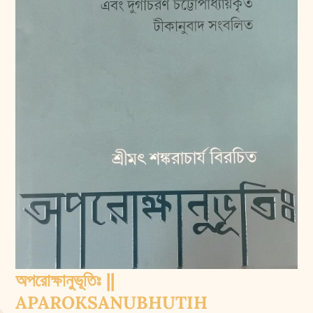
অপরোক্ষানুভূতিঃ ||
APAROKSANUBHUTIH