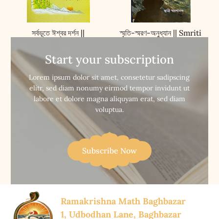
সর্বভূতে ঈশ্বর দর্শন ||
স্মৃতি-স্মরণ-অনুধ্যান || Smriti
Sarbabhute Iswar
Smaran Anudhyan
Darshan
Start your subscription


Buy Now
Buy Now
Lorem ipsum dolor sit amet, consetetur sadipscing
elitr, sed diam nonumy eirmod tempor invidunt ut
labore et dolore magna aliquyam erat, sed diam
voluptua.
Subscribe Now
Ramakrishna Math Baghbazar
1, Udbodhan Lane, Baghbazar