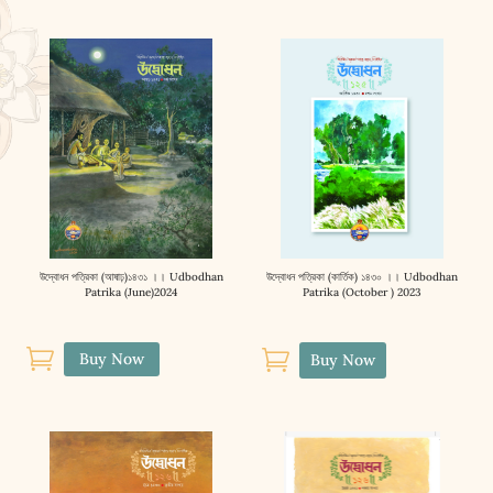
উদ্বোধন পত্রিকা (আষাঢ়)১৪৩১ ।। Udbodhan
উদ্বোধন পত্রিকা (কার্তিক) ১৪৩০ ।। Udbodhan
Patrika (June)2024
Patrika (October ) 2023


Buy Now
Buy Now