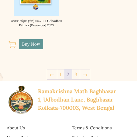
উদ্বোধন পত্রিকা (পৌষ) ১৪৩০ ।। Udbodhan
Patrika (December) 2023

Buy Now
←
1
2
3
→
Ramakrishna Math Baghbazar
1, Udbodhan Lane, Baghbazar
Kolkata-700003, West Bengal
About Us
Terms & Conditions