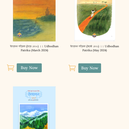
উদ্বোধন পত্রিকা (চৈত্র ১৪৩০) ।। Udbodhan
উদ্বোধন পত্রিকা (জ্যৈষ্ঠ ১৪৩১) ।। Udbodhan
Patrika (March 2024)
Patrika (May 2024)


Buy Now
Buy Now