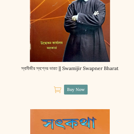
স্বামীজীর স্বপ্নের ভারত || Swamijir Swapner Bharat

Buy Now