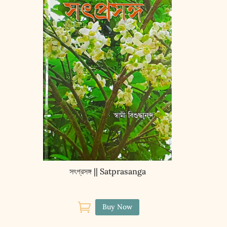
সৎপ্রসঙ্গ || Satprasanga

Buy Now