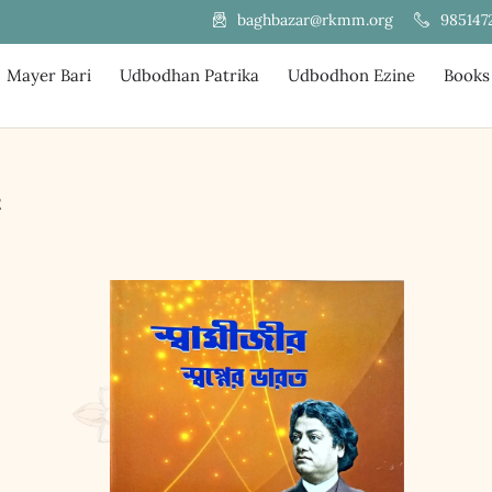
985147
baghbazar@rkmm.org
Mayer Bari
Udbodhan Patrika
Udbodhon Ezine
Books
2