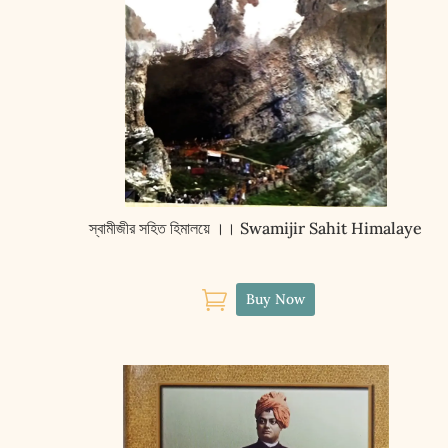
স্বামীজীর সহিত হিমালয়ে ।। Swamijir Sahit Himalaye

Buy Now