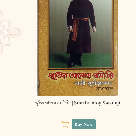
স্মৃতির আলোয় স্বামীজী || Smritir Aloy Swamiji

Buy Now