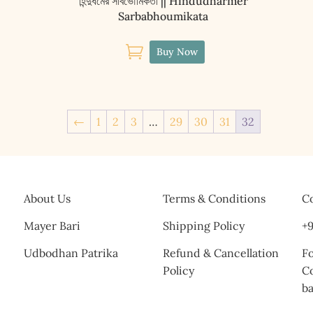
হিন্দুধর্মের সার্বভৌমিকতা || Hindudharmer
Sarbabhoumikata

Buy Now
←
1
2
3
…
29
30
31
32
About Us
Terms & Conditions
Co
Mayer Bari
Shipping Policy
+9
Udbodhan Patrika
Refund & Cancellation
Fo
Policy
C
b