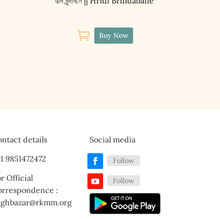
হৃদি বৃন্দাবনে || Hridi Brindabane

Buy Now
ntact details
Social media
1 9851472472
Follow
r Official
Follow
orrespondence :
aghbazar@rkmm.org