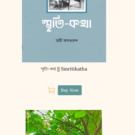
স্মৃতি-কথা || Smritikatha

Buy Now