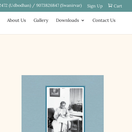
2472 (Udbodhan) / 9073826847 (Swanirvar)
Sign Up
Cart
About Us
Gallery
Downloads
Contact Us