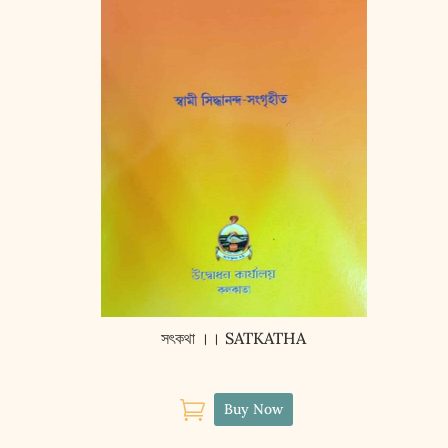
সৎকথা ।। SATKATHA

Buy Now