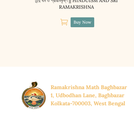
হিন্দু ধর্ম ও শ্রীরামকৃষ্ণ || HINDUISM AND SRI
RAMAKRISHNA

Buy Now
Ramakrishna Math Baghbazar
1, Udbodhan Lane, Baghbazar
Kolkata-700003, West Bengal