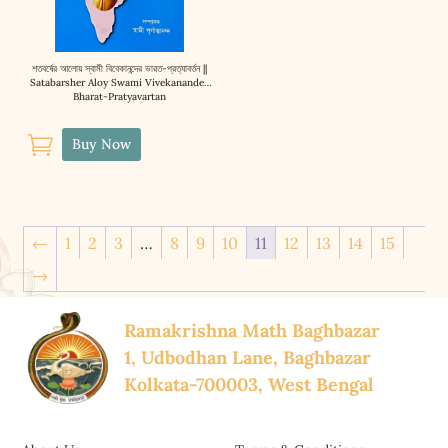
শতবর্ষের আলোয় স্বামী বিবেকানন্দের ভারত-প্রত্যাবর্তন ||
Satabarsher Aloy Swami Vivekanander
Bharat-Pratyavartan

Buy Now
←
1
2
3
…
8
9
10
11
12
13
14
15
→
Ramakrishna Math Baghbazar
1, Udbodhan Lane, Baghbazar
Kolkata-700003, West Bengal