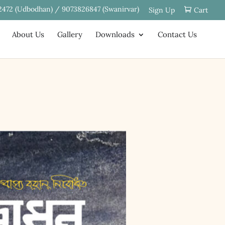
2472 (Udbodhan) / 9073826847 (Swanirvar)
Sign Up
Cart
About Us
Gallery
Downloads
Contact Us