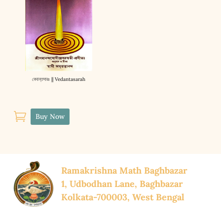
বেদান্তসারঃ || Vedantasarah

Buy Now
Ramakrishna Math Baghbazar
1, Udbodhan Lane, Baghbazar
Kolkata-700003, West Bengal