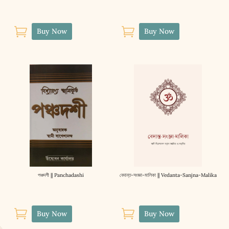


Buy Now
Buy Now
পঞ্চদশী || Panchadashi
বেদান্ত-সংজ্ঞা-মালিকা || Vedanta-Sanjna-Malika


Buy Now
Buy Now