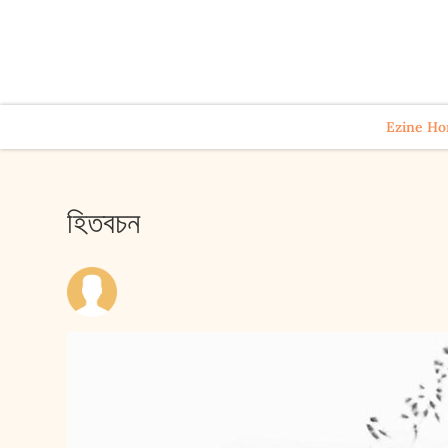
Ezine H
হিতবচন