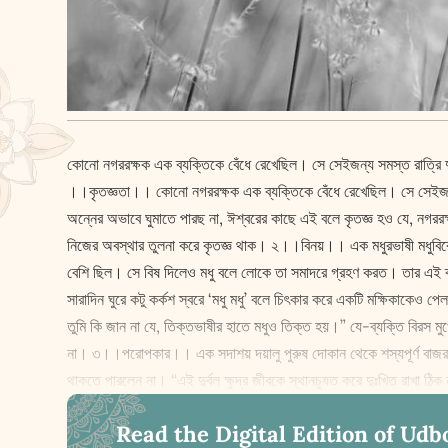
কোনো নগরর‌ক্ষক এক ব্যক্তিকে বেঁধে রেখেছিল। সে সেইজন্য সমস্ত রাত্রি 
।।কৃতজ্ঞতা।। কোনো নগরর‌ক্ষক এক ব্যক্তিকে বেঁধে রেখেছিল। সে সেইজন্য স
অন্নের অভাবে ঘুমাতে পারছ না, ঈশ্বরের কাছে এই বলে কৃতজ্ঞ হও যে, নগর
নিজের অবস্থার তুলনা করে কৃতজ্ঞ থাক। ২।।বিনয়।। এক মধুরভাষী মধুবিক্র
বেশি ছিল। সে বিষ দিলেও মধু বলে লোকে তা সমাদরে গ্রহণ করত। তার এই ব্য
সারাদিন ঘুরে কটু কর্কশ স্বরে ‘মধু মধু’ বলে চিৎকার করে একটি ম‌ক্ষিকাকেও
তুমি কি জান না যে, তিক্তভাষীর হাতে মধুও তিক্ত হয়।” যে-ব্যক্তি বিরস 
না। ৩।।পরোপকার।। এক সদাশয় দয়ালু পুরুষ দোকান থেকে শস্যপূর্ণ বাজরা কা
থাকতে পারলেন না। “এই দুর্বল ‌‌ক্ষুদ্র জীবকে স্থানচ্যুত করে দুঃখিত রাখা
Read the Digital Edition of Udb