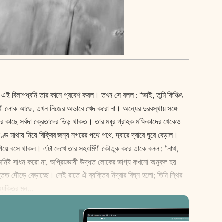
 এই বিলাপধ্বনি তার কানে প্রবেশ করল। তখন সে বলল : “ভাই, তুমি কিঞ্চিৎ
াবী লোক আছে, তখন নিজের অভাবে খেদ করো না। অন্যের দুরবস্থায় সঙ্গে
কাছে সর্বদা ক্রেতাদের ভিড় থাকত। তার মধুর গ্রাহক ম‌ক্ষিকাদের থেকেও
 মাথায় নিয়ে বিক্রির জন্য নগরের পথে পথে, দ্বারে দ্বারে ঘুরে বেড়াল।
ণে গিয়ে বসে থাকল। এটা দেখে তার সহধর্মিণী কৌতুক করে তাকে বলল : “নাথ,
অনিষ্ট সাধন করো না, অপ্রিয়ভাষী উদ্ধত লোকের ভাগ্য কখনো অনুকূল হয়
ত দৌড়ে বেড়াচ্ছে। সেই রাতে ঐ ব্যক্তির নিদ্রার বিঘ্ন হলো; তিনি স্থির
্যক্তির মন...