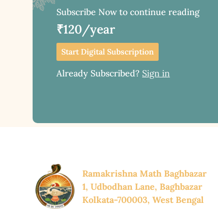
Subscribe Now to continue reading
₹120/year
Start Digital Subscription
Already Subscribed?
Sign in
Ramakrishna Math Baghbazar
1, Udbodhan Lane, Baghbazar
Kolkata-700003, West Bengal