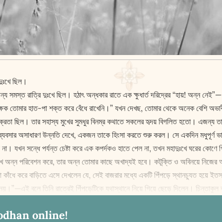
দুঃখে ছিল।
মস্ত রাত্রি দুঃখে ছিল। হঠাৎ অন্ধকার রাতে এক ‌ক্ষুধার্ত দরিদ্রের “হায়! অন্ন নেই”—
র‌ক্ষক তোমার হাত-পা শক্ত করে বেঁধে রাখেনি।” যখন দেখছ, তোমার থেকে অনেক বেশি অভ
েতা ছিল। তার সহাস্য মুখের সুমধুর বিনম্র কথাতে সকলের হৃদয় বিগলিত হতো। এজন্য তার 
বসার অসাধারণ উন্নতি দেখে, একজন তাকে হিংসা করতে শুরু করল। সে একদিন মধুপূর্ণ ভাণ্ড
 পেল না। যখন সন্ধে পর্যন্ত চেষ্টা করে এক কপর্দকও হাতে পেল না, তখন মহাদুঃখে ঘরের কো
মুখে অন্ন পরিবেশন করে, তার অন্ন তোমার কাছে অখাদ্যই হবে। কটূক্তি ও অবিনয়ে নিজের 
ঁধে করে বাড়িতে এসে দেখলেন যে, সেই বাজরার মধ্যে একটি পিঁপড়ে স্থানচ্যুত হয়ে ইতস্ত
 ঠিক নয়।”—এই বলে তিনি রাত্রেই পিঁপড়েটিকে যথাস্থানে নিয়ে গিয়ে ছেড়ে দিলেন। চিন্তাকুল ব
odhan online!