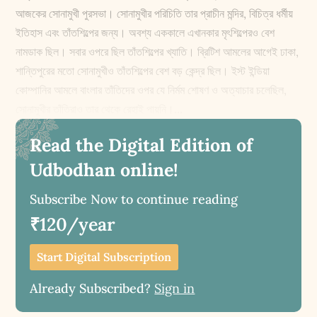
আজকের সোনামুখী পুরসভা। সোনামুখীর পরিচিতি তার প্রাচীন মন্দির, বিচিত্র ধর্মীয়
ইতিহাস এবং তাঁতশিল্পের জন্য। অবশ্য এককালে এখানকার মৃৎশিল্পেরও বেশ
নামডাক ছিল। সবার ওপরে ছিল তাঁতশিল্পের খ্যাতি। ব্রিটিশ আমলের আগেই ঢাকা,
শান্তিপুরের মতো সোনামুখীও তাঁতশিল্পের বেশ বড় কেন্দ্র ছিল। ইস্ট ইন্ডিয়া
কোম্পানির আমলে বাংলার তাঁতিদের ওপর যে নির্মম শোষণ ও অত্যাচার চলেছিল,
সোনামুখীর তাঁতিরাও তার থেকে রেহাই পায়নি।...
Read the Digital Edition of
Udbodhan online!
Subscribe Now to continue reading
₹120/year
Start Digital Subscription
Already Subscribed?
Sign in