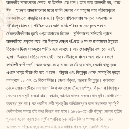
রামনবমীর মহোৎসবের মেলায়, যা তিনদিন ধরে চলে। তবে আজ রামনবমী নয়, পরের
দিন। হাওড়ার রামরাজাতলার মতো হুগলি জেলার এক মহকুমা শহর শ্রীরামপুরের
নামকরণও তো রামমন্দিরের কারণে। খুঁজলে পশ্চিমবাংলায় অন্তত ডজনখানেক
শ্রীরামপুর মিলবে। শ্রীচৈতন্যের অতি ঘনিষ্ঠ পরিকর ও সংস্কৃতে প্রথম
চৈতন্যজীবনীকার মুরারি গুপ্ত রামায়েত ছিলেন। মুর্শিদাবাদের মালিহাটি গ্রামে
রামনবমীতে দেড়শো বছর ধরে বিখ্যাত বৈষ্ণব পণ্ডিত ও সাধক রাধামোহন ঠাকুরের
তিরোভাব দিবস সাড়ম্বরে পালিত হয়ে আসছে। আর সোনামুখীর কথা তো বলাই
হলো। উদাহরণ বাড়িয়ে লাভ নেই। তবে নদীমাতৃক বাংলার জল-হাওয়ার গুণে
রণরঙ্গিণী কালী-দুর্গা যেমন অস্ত্র ছেড়ে ঘরের মেয়েটি হয়ে যান, তেমনি রামচন্দ্রও
এখানে শান্ত সীতাপতি হয়ে গেছেন। বাঁকুড়া এবং বিষ্ণুপুর থেকে সোনামুখীর দূরত্ব
যথাক্রমে ১৮ এবং ৩১ কিলোমিটার। জেলা বাঁকুড়া, পরগনা বিষ্ণুপুর। কলকাতা
থেকে লোকাল ট্রেনে মসাগ্রাম কিংবা এক্সপ্রেস ট্রেনে দুর্গাপুর, বাঁকুড়া বা বিষ্ণুপুরে
নেমেও সোনামুখী যাওয়া যায়। বর্ধমান, আসানসোলের সঙ্গেও সোনামুখীর যোগাযোগ-
ব্যবস্থা মন্দ নয়। বহু প্রাচীন দেবী স্বর্ণমুখীর অধিষ্ঠানস্থল বলে স্থাননাম স্বর্ণমুখী।
দেবীদর্শনের সময়ে তাঁর কথা বিশদে বলা যাবে। ১৮৮৬-তে এটি বাঁকুড়া জেলার তৃতীয়
পুরসভা হলেও গ্রাম সোনামুখীর প্রাচীনত্বের সঠিক হিসাব পাওয়া কঠিন। তবে
অন্তত শ-পাঁচেক বছর আগেও এখানে একাধিক গ্রাম ছিল, যেগুলি মিলিয়ে