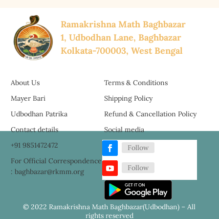
Ramakrishna Math Baghbazar
1, Udbodhan Lane, Baghbazar
Kolkata-700003, West Bengal
About Us
Terms & Conditions
Mayer Bari
Shipping Policy
Udbodhan Patrika
Refund & Cancellation Policy
Contact details
Social media
+91 9851472472
Follow
For Official Correspondence
Follow
: baghbazar@rkmm.org
© 2022 Ramakrishna Math Baghbazar(Udbodhan) – All
rights reserved