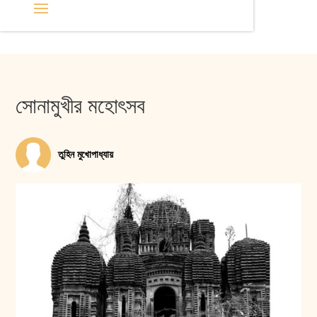
সোনামুখীর মহোৎসব
তুহিন মুখোপাধ্যায়