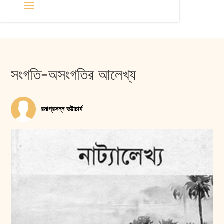
সংগতি-অসংগতির আলেখ্য
রমাপ্রসন্ন ভট্টাচার্য