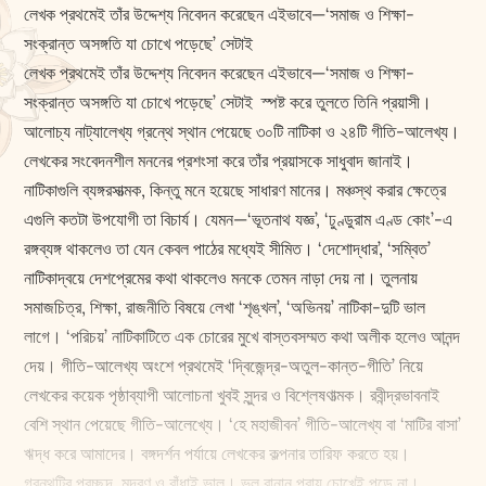
লেখক প্রথমেই তাঁর উদ্দেশ্য নিবেদন করেছেন এইভাবে—‘সমাজ ও শি‌ক্ষা-
সংক্রান্ত অসঙ্গতি যা চোখে পড়েছে’ সেটাই
লেখক প্রথমেই তাঁর উদ্দেশ্য নিবেদন করেছেন এইভাবে—‘সমাজ ও শি‌ক্ষা-
সংক্রান্ত অসঙ্গতি যা চোখে পড়েছে’ সেটাই স্পষ্ট করে তুলতে তিনি প্রয়াসী।
আলোচ্য নাট্যালেখ্য গ্রন্থে স্থান পেয়েছে ৩০টি নাটিকা ও ২৪টি গীতি-আলেখ্য।
লেখকের সংবেদনশীল মননের প্রশংসা করে তাঁর প্রয়াসকে সাধুবাদ জানাই।
নাটিকাগুলি ব্যঙ্গরসাত্মক, কিন্তু মনে হয়েছে সাধারণ মানের। মঞ্চস্থ করার ‌ক্ষেত্রে
এগুলি কতটা উপযোগী তা বিচার্য। যেমন—‘ভূতনাথ যজ্ঞ’, ‘ঢুণ্ডুরাম এণ্ড কোং’-এ
রঙ্গব্যঙ্গ থাকলেও তা যেন কেবল পাঠের মধ্যেই সীমিত। ‘দেশোদ্ধার’, ‘সম্বিত’
নাটিকাদ্বয়ে দেশপ্রেমের কথা থাকলেও মনকে তেমন নাড়া দেয় না। তুলনায়
সমাজচিত্র, শি‌ক্ষা, রাজনীতি বিষয়ে লেখা ‘শৃঙ্খল’, ‘অভিনয়’ নাটিকা-দুটি ভাল
লাগে। ‘পরিচয়’ নাটিকাটিতে এক চোরের মুখে বাস্তবসম্মত কথা অলীক হলেও আনন্দ
দেয়। গীতি-আলেখ্য অংশে প্রথমেই ‘দ্বিজেন্দ্র-অতুল-কান্ত-গীতি’ নিয়ে
লেখকের কয়েক পৃষ্ঠাব্যাপী আলোচনা খুবই সুন্দর ও বিশ্লেষণাত্মক। রবীন্দ্রভাবনাই
বেশি স্থান পেয়েছে গীতি-আলেখ্যে। ‘হে মহাজীবন’ গীতি-আলেখ্য বা ‘মাটির বাসা’
ঋদ্ধ করে আমাদের। বঙ্গদর্শন পর্যায়ে লেখকের কল্পনার তারিফ করতে হয়।
গ্রন্থটির প্রচ্ছদ, মুদ্রণ ও বাঁধাই ভাল। ভুল বানান প্রায় চোখেই পড়ে না।