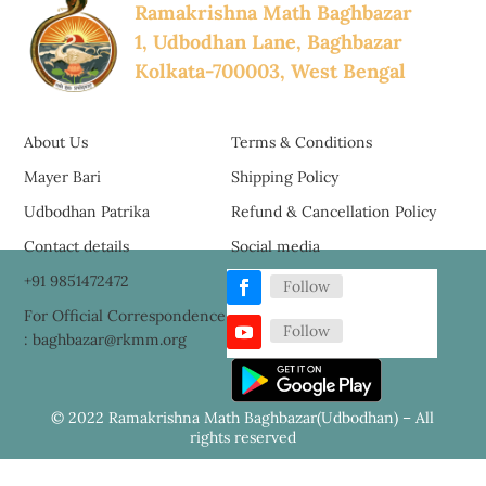
Ramakrishna Math Baghbazar
1, Udbodhan Lane, Baghbazar
Kolkata-700003, West Bengal
About Us
Terms & Conditions
Mayer Bari
Shipping Policy
Udbodhan Patrika
Refund & Cancellation Policy
Contact details
Social media
+91 9851472472
Follow
For Official Correspondence
Follow
: baghbazar@rkmm.org
© 2022 Ramakrishna Math Baghbazar(Udbodhan) – All
rights reserved