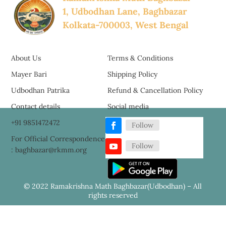
1, Udbodhan Lane, Baghbazar
Kolkata-700003, West Bengal
About Us
Terms & Conditions
Mayer Bari
Shipping Policy
Udbodhan Patrika
Refund & Cancellation Policy
Contact details
Social media
+91 9851472472
Follow
For Official Correspondence
Follow
: baghbazar@rkmm.org
© 2022 Ramakrishna Math Baghbazar(Udbodhan) – All
rights reserved