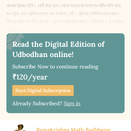
খাপরার টুকরার ঢিপি। বেশী ভিড় বলে, লোকে মহাদেবের উদ্দেশ্যে মাটির শিশি করে
জল ছুঁড়ে দেয়—মন্দিরে ঢুকতে পায় না কিনা, তাই। মন্দিরের চারিদিকে চার দরজা—
ভিতরে পাকা পনর ফিট চৌকো। খুব জল কাদা হয়ে আছে। আমি জল ও ফুল চড়িয়ে
হাতদিয়ে...
Read the Digital Edition of
Udbodhan online!
Subscribe Now to continue reading
₹120/year
Start Digital Subscription
Already Subscribed?
Sign in
Ramakrishna Math Baghbazar