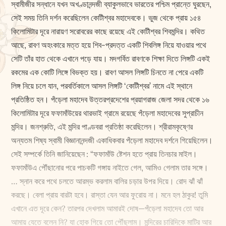
স্বামীজীর সন্ধানে যখন অখণ্ডানন্দজী ব্যাকুলভাবে ভারতের পশ্চিম প্রান্তে ঘুরছেন,
সেই সময় তিনি দর্শন করেছিলেন কোটীশ্বর মহাদেবকে। ভুজ থেকে প্রায় ১৫৪
কিলোমিটার দূরে নারায়ণ সরোবরের কাছে রয়েছে এই কোটীশ্বর শিবমন্দির। কথিত
আছে, রাবণ অহংকারে মত্ত হয়ে শিব-প্রদত্ত একটি শিবলিঙ্গ নিয়ে যাওয়ার পথে
সেটি তাঁর হাত থেকে এখানে পড়ে যায়। মদগর্বিত রাবণকে শিক্ষা দিতে লিঙ্গটি একই
রকমের এক কোটি লিঙ্গে বিভক্ত হয়। রাবণ আসল লিঙ্গটি চিনতে না পেরে একটি
লিঙ্গ নিয়ে চলে যান, পরবর্তিকালে আসল লিঙ্গটি ‘কোটীশ্বর’ নামে এই স্থানে
প্রতিষ্ঠিত হন। পঁড়েলা মহাদেব উত্তরপ্রদেশের প্রয়াগরাজ জেলা সদর থেকে ১৬
কিলোমিটার দূরে ফফামাঁউয়ের থারভাই গ্রামে রয়েছে পঁড়েলা মহাদেবের সুপ্রাচীন
মন্দির। জনশ্রুতি, এই মন্দির পাণ্ডবরা প্রতিষ্ঠা করেছিলেন। শ্রীরামকৃষ্ণের
অন্যতম শিষ্য স্বামী বিজ্ঞানানন্দজী একাধিকবার পঁড়েলা মহাদেব দর্শনে গিয়েছিলেন।
সেই সম্পর্কে তিনি জানিয়েছেন : “ফফামাঁউ ষ্টেশন হতে প্রায় তিনচার মাইল।
ফফামাঁউএ পৌঁছানোর পরে পাচকটি গঙ্গায় নাইতে গেল, আমিও গেলাম তার সঙ্গে।
… স্নান করে পথে চলতে আরম্ভ করলাম বালির চড়ার উপর দিয়ে। রোদ ঝাঁ ঝাঁ
করছে। বেলা প্রায় বারটা হবে। রাস্তা যেন আর ফুরোয় না। মনে হল ঠাকুর! তুমি
এখানে এত দূরে কেন? তারপর দেখলাম আমারই দোষ—পঁড়েলা মহাদেব তো আর
আমায় যেতে বলেন নি? যা হোক গিয়ে তো পৌঁছলাম। মন্দিরের চারিদিকে মাটির আর