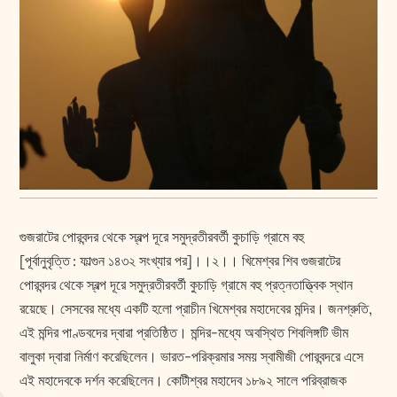
গুজরাটের পোরবন্দর থেকে স্বল্প দূরে সমুদ্রতীরবর্তী কুচাড়ি গ্রামে বহু
[পূর্বানুবৃত্তি : ফাল্গুন ১৪৩২ সংখ্যার পর]।।২।। খিমেশ্বর শিব গুজরাটের
পোরবন্দর থেকে স্বল্প দূরে সমুদ্রতীরবর্তী কুচাড়ি গ্রামে বহু প্রত্নতাত্ত্বিক স্থান
রয়েছে। সেসবের মধ্যে একটি হলো প্রাচীন খিমেশ্বর মহাদেবের মন্দির। জনশ্রুতি,
এই মন্দির পাণ্ডবদের দ্বারা প্রতিষ্ঠিত। মন্দির-মধ্যে অবস্থিত শিবলিঙ্গটি ভীম
বালুকা দ্বারা নির্মাণ করেছিলেন। ভারত-পরিক্রমার সময় স্বামীজী পোরবন্দরে এসে
এই মহাদেবকে দর্শন করেছিলেন। কোটীশ্বর মহাদেব ১৮৯২ সালে পরিব্রাজক