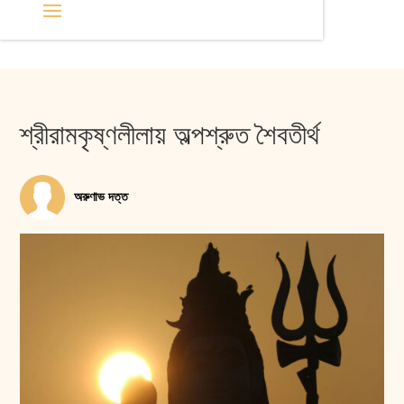
শ্রীরামকৃষ্ণলীলায় অল্পশ্রুত শৈবতীর্থ
অরুণাভ দত্ত