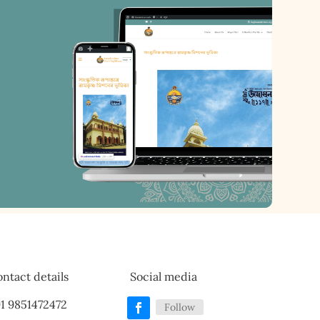
ntact details
Social media
1 9851472472
Follow