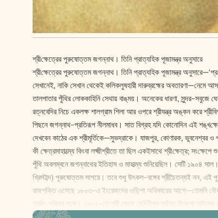
শ্রী‌ক্ষেত্রের পুরুষোত্তম জগন্নাথ। তিনি প্রাত্যহিক পূজামন্ত্র অনুসারে
শ্রী‌ক্ষেত্রের পুরুষোত্তম জগন্নাথ। তিনি প্রাত্যহিক পূজামন্ত্র অনুসার
সেখানেই, নাকি সেখান থেকেই কলিকলুষহারী দারুব্রহ্মের অবতারণা—নেমে আসা।
তালপাতার পুঁথির লোককাহিনি সেথায় বাঙ্‌ময়। অনেকের ধারণা, সুন্দর-সবুজে ঘে
রত্নবেদির নিচে একল‌ক্ষ শালগ্রাম শিলা আর ওপরে শ্রীযন্ত্র অঙ্কন করে শ্রী
পিছনে জগন্নাথ-প্রতিরূপ নীলমাধব। সাত বিগ্রহ যদি কোনোদিন এই শ‌ঙ্খ‌ক্ষ
দেখবেন কাঠের এক শ্রীমূর্তিকে—সুভদ্রাকে। যাজপুর, কোণারক, ভুবনেশ্বর ও পু
কী ‌ক্ষেত্রমাহাত্ম্যে কিংবা ল‌ক্ষ্মীশ্রীতে তা ছিল একইসাথে শ্রী‌ক্ষেত্র; সং‌
পুঁথি অবলম্বনে জগন্নাথের ইতিহাস ও মাহাত্ম্য শুনিয়েছিল। সেটি ১৯০৪ সাল। 
খ্রিস্টাব্দ) পুরুষোত্তম সাগরে। তবে শুধু উৎকল-বঙ্গের শ্রীচৈতন্যই নন, এ
রাজশক্তি এসেছে ১৮০৩-এ ইংরেজদের ওড়িশা অধিকারের আগে—তেমনি বৌদ্ধধর্মাবলম্ব
পার্ষদ-পরিকর সঙ্গে। ১৮১২-তে পুরী থেকে মেদিনীপুর পর্যন্ত তিনশো মাইলের