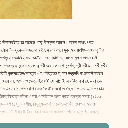
ায়ের লীলালহরিতে তা আছড়ে পড়ে নীলসুন্দর অচলে। অচল অর্থাৎ পর্বত।
ম্নের পৌরাণিক যুগে—আজকের ইতিহাস যে-কালে মূক, মাদলাপঞ্জি—মাদলাকৃতির
ের গর্ভগৃহে রত্নসিংহাসনে আসীন। জনশ্রুতি যে, কালো মুগনি পাথরের ঐ
ও বলভদ্র ছাড়াও বসলেন ভূদেবী আর বামপাশে সুদর্শন, শ্রীদেবী এবং শ্রীদেবীর
 পুরুষোত্তম‌ক্ষেত্রের এই পবিত্রতম স্থানে মধ্যমণি বা মধ্যাসীনারূপে
োত্তম‌ক্ষেত্র, জগন্নাথ‌ক্ষেত্র ইত্যাদি যে-নামেই অভিহিত করা হোক না কেন—
ি, একদিন এখানকার ‌ক্ষেত্রবাসীর মঠে ‘কথা’ দেওয়া হয়েছিল। পাণ্ডা এসে প্রাচীন
 শ্রীকৃষ্ণচৈতন্য নদীপথে বয়ে এসেছিলেন রাজা প্রতাপরুদ্রের সময়ে (১৫০৯
োম-বংশীয়, সূর্য-বংশীয়, চালুক্য-বংশীয়, ভোই-বংশীয়, মোগল, মারাঠা
বল্লভাচার্য, মীরাবাঈ, বৈষ্ণবকবি জয়দেব এসেছেন তাঁদের অনুগামী, সহচর,