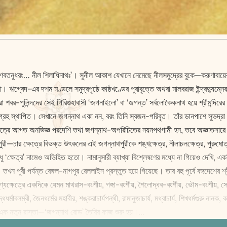
ে—‘প্রণবতনুধরং… নীল শিলাধিনাথঃ’। সুনীল আকাশ যেখানে নেমেছে নীলসমুদ্রের বুকে—করুণাব
 ঋগ্বেদ-এর দশম মণ্ডলে সমুদ্রপৃষ্ঠে কাষ্ঠখণ্ডের পুরাবৃত্তে অথবা মালবরাজ ইন্দ্রদ্যু
রা শবর-পুলিন্দদের সেই গিরিগুহাবাসী ‘জগনাইলো’ বা ‘জগন্ত’ সর্বলোকৈকনাথ হয়ে শ্রীমন্দির
বিগ্রহ স্থাপিত। সেখানে জগন্নাথ একা নন, বরং তিনি স্বজন-পরিবৃত। তাঁর ডানপাশে সুভদ্রা 
েত্রে আগত অনভিজ্ঞ পরদেশি তথা জগন্নাথ-অপরিচিতের নয়নপথগামী হন, তবে অজ্ঞাতসারে তিনি
রী—চার ক্ষেত্রে বিভক্ত উৎকলের এই জগন্নাথপুরীকে শঙ্খ‌ক্ষেত্র, নীলাচল‌ক্ষেত্র, পুরুষ
ক্ষেপে শুধু ‌‘ক্ষেত্র’ নামেও অভিহিত হতো। নামানুসারী ব্যাখ্যা বিশ্লেষণের মধ্যে না গিয়েও দেখ
তখন পুরী পর্যন্ত বেঙ্গল-নাগপুর রেললাইন প্রস্তুত হয়ে গিয়েছে। তার বহু পূর্বে বঙ্গদেশের
ই পুণ্যক্ষেত্রে একদিকে যেমন মাথরাস-বংশীয়, গঙ্গা-বংশীয়, শৈলোদ্ধব-বংশীয়, ভৌম-বংশীয়, স
ী, জৈনধর্মের মহাবীর, শঙ্করাচার্যপন্থী, রামানুজাচার্য, মধ্বাচার্য, শিখধর্মগুরু নানক, 
 এক নতুন রাস্তা—‘জগন্নাথ রোড’ তৈরির কাজ শুরু হয়।...