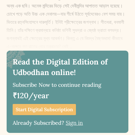
অন্য এক ছবি। অনেক মন্দিরের ভিড়ে সেই দেবীমন্দির আপাতত আড়াল হয়েছে।
চোখে পড়ে অতি উচ্চ এক দেবালয়—যার শীর্ষে উঠতে সূর্যদেবেরও বেশ সময় যায়।
ভিতরে রত্নসিংহাসনে দারুমূর্তি। ইনিই শ্রীক্ষেত্রের জগন্নাথ। পীতধরা, বনমালী
তিনি। তাঁর দক্ষিণে ক্রমান্বয়ে কনিষ্ঠা ভগিনী সুভদ্রা ও জ্যেষ্ঠ ভ্রাতা বলভদ্র।
জগন্নাথই এই ক্ষেত্রের মুখ্য আকর্ষণ। কিন্তু এ যে বিশুদ্ধ বৈষ্ণবধাম! কীভাবে
এ-অঙ্গনে গত রাতের ঘোর তন্ত্রাচার? সেই...
Read the Digital Edition of
Udbodhan online!
Subscribe Now to continue reading
₹120/year
Start Digital Subscription
Already Subscribed?
Sign in