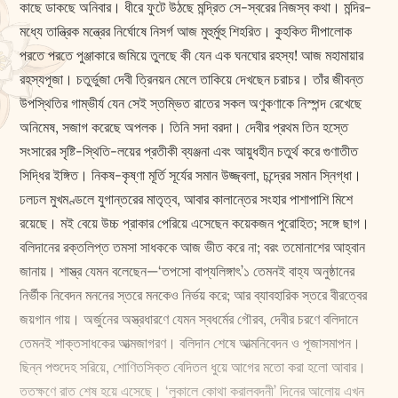
কাছে ডাকছে অনিবার। ধীরে ফুটে উঠছে মন্দ্রিত সে-স্বরের নিজস্ব কথা। মন্দির-
মধ্যে তান্ত্রিক মন্ত্রের নির্ঘোষে নিসর্গ আজ মুহুর্মুহু শিহরিত। কুহকিত দীপালোক
পরতে পরতে পুঞ্জাকারে জমিয়ে তুলছে কী যেন এক ঘনঘোর রহস্য! আজ মহামায়ার
রহস্যপূজা। চতুর্ভুজা দেবী ত্রিনয়ন মেলে তাকিয়ে দেখছেন চরাচর। তাঁর জীবন্ত
উপস্থিতির গাম্ভীর্য যেন সেই স্তম্ভিত রাতের সকল অণুকণাকে নিস্পন্দ রেখেছে
অনিমেষ, সজাগ করেছে অপলক। তিনি সদা বরদা। দেবীর প্রথম তিন হস্তে
সংসারের সৃষ্টি-স্থিতি-লয়ের প্রতীকী ব্যঞ্জনা এবং আয়ুধহীন চতুর্থ করে গুণাতীত
সিদ্ধির ইঙ্গিত। নিকষ-কৃষ্ণা মূর্তি সূর্যের সমান উজ্জ্বলা, চন্দ্রের সমান স্নিগ্ধা।
ঢলঢল মুখমণ্ডলে যুগান্তরের মাতৃত্ব, আবার কালান্তের সংহার পাশাপাশি মিশে
রয়েছে। মই বেয়ে উচ্চ প্রাকার পেরিয়ে এসেছেন কয়েকজন পুরোহিত; সঙ্গে ছাগ।
বলিদানের রক্তলিপ্ত তমসা সাধককে আজ ভীত করে না; বরং তমোনাশের আহ্বান
জানায়। শাস্ত্র যেমন বলেছেন—‘তপসো বাপ্যলিঙ্গাৎ’১ তেমনই বাহ্য অনুষ্ঠানের
নির্ভীক নিবেদন মননের স্তরে মনকেও নির্ভয় করে; আর ব্যাবহারিক স্তরে বীরত্বের
জয়গান গায়। অর্জুনের অস্ত্রধারণে যেমন স্বধর্মের গৌরব, দেবীর চরণে বলিদানে
তেমনই শাক্তসাধকের আত্মজাগরণ। বলিদান শেষে আত্মনিবেদন ও পূজাসমাপন।
ছিন্ন পশুদেহ সরিয়ে, শোণিতসিক্ত বেদিতল ধুয়ে আগের মতো করা হলো আবার।
ততক্ষণে রাত শেষ হয়ে এসেছে। ‘লুকালে কোথা করালবদনী’ দিনের আলোয় এখন