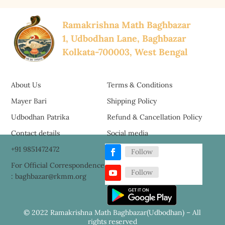
Ramakrishna Math Baghbazar
1, Udbodhan Lane, Baghbazar
Kolkata-700003, West Bengal
About Us
Terms & Conditions
Mayer Bari
Shipping Policy
Udbodhan Patrika
Refund & Cancellation Policy
Contact details
Social media
+91 9851472472
Follow
For Official Correspondence
Follow
: baghbazar@rkmm.org
© 2022 Ramakrishna Math Baghbazar(Udbodhan) – All
rights reserved