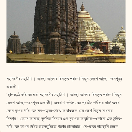
মহানবমীর মহানিশা। আবছা আলোয় বিস্তৃত প্রাঙ্গণ নিঝুম জেগে আছে—জনশূন্য
একাকী।
‘ছাগকণ্ঠ রুধিরের ধার’ মহানবমীর মহানিশা। আবছা আলোয় বিস্তৃত প্রাঙ্গণ নিঝুম
জেগে আছে—জনশূন্য একাকী। একরাশ দেউল যেন প্রাচীন পর্বতের সার! অথবা
কোন যুগের ঋষি যেন সব—হৃদয়-মাঝে আরাধ্যকে ধরে রেখে নিভৃত সাধনায়
নিমগ্ন। ভেসে আসছে সুললিত নিনাদে এক দূরাগত আবৃত্তি—কোনো এক মন্দির-
ঋষি যেন আপন ইষ্টের জয়স্তুতিতে গরগর মাতোয়ারা! সে-রবের হাতছানি মনকে