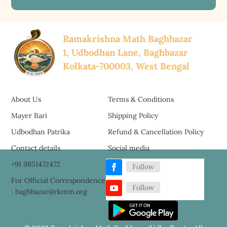
Ramakrishna Math Baghbazar
1, Udbodhan Lane, Baghbazar
Kolkata-700003, West Bengal
About Us
Terms & Conditions
Mayer Bari
Shipping Policy
Udbodhan Patrika
Refund & Cancellation Policy
Contact details
Social media
+91 9851472472
Follow
For Official Correspondence
Follow
: baghbazar@rkmm.org