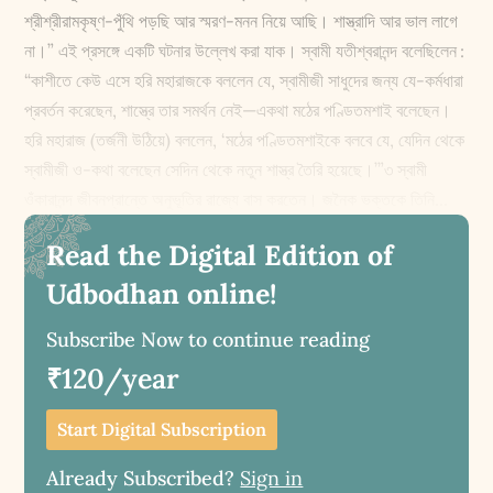
শ্রীশ্রীরামকৃষ্ণ-পুঁথি পড়ছি আর স্মরণ-মনন নিয়ে আছি। শাস্ত্রাদি আর ভাল লাগে
না।” এই প্রসঙ্গে একটি ঘটনার উল্লেখ করা যাক। স্বামী যতীশ্বরানন্দ বলেছিলেন :
“কাশীতে কেউ এসে হরি মহারাজকে বললেন যে, স্বামীজী সাধুদের জন্য যে-কর্মধারা
প্রবর্তন করেছেন, শাস্ত্রে তার সমর্থন নেই—একথা মঠের পণ্ডিতমশাই বলেছেন।
হরি মহারাজ (তর্জনী উঠিয়ে) বললেন, ‘মঠের পণ্ডিতমশাইকে বলবে যে, যেদিন থেকে
স্বামীজী ও-কথা বলেছেন সেদিন থেকে নতুন শাস্ত্র তৈরি হয়েছে।’”৩ স্বামী
ওঁকারানন্দ জীবনপ্রান্তে অনুভূতির রাজ্যে বাস করতেন। জনৈক ভক্তকে তিনি...
Read the Digital Edition of
Udbodhan online!
Subscribe Now to continue reading
₹120/year
Start Digital Subscription
Already Subscribed?
Sign in