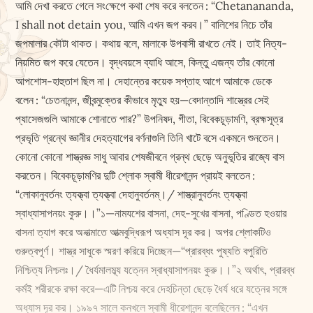
আমি দেখা করতে গেলে সং‌ক্ষেপে কথা শেষ করে বলতেন : “Chetanananda,
I shall not detain you, আমি এখন জপ করব।” বালিশের নিচে তাঁর
জপমালার কৌটা থাকত। কথায় বলে, মালাকে উপবাসী রাখতে নেই। তাই নিত্য-
নিয়মিত জপ করে যেতেন। বৃদ্ধবয়সে ব্যাধি আসে, কিন্তু এজন্য তাঁর কোনো
আপশোস-হাহুতাশ ছিল না। দেহান্তের কয়েক সপ্তাহ আগে আমাকে ডেকে
বলেন : “চেতনানন্দ, জীবন্মুক্তের কীভাবে মৃত্যু হয়—বেদান্তাদি শাস্ত্রের সেই
প্যাসেজগুলি আমাকে শোনাতে পার?” উপনিষদ, গীতা, বিবেকচূড়ামণি, ব্রহ্মসূত্র
প্রভৃতি গ্রন্থে জ্ঞানীর দেহত্যাগের বর্ণনাগুলি তিনি খাটে বসে একমনে শুনতেন।
কোনো কোনো শাস্ত্রজ্ঞ সাধু আবার শেষজীবনে গ্রন্থ ছেড়ে অনুভূতির রাজ্যে বাস
করতেন। বিবেকচূড়ামণির দুটি শ্লোক স্বামী ধীরেশানন্দ প্রায়ই বলতেন :
“লোকানুবর্তনং ত্যক্ত্বা ত্যক্ত্বা দেহানুবর্তনম্।/ শাস্ত্রানুবর্তনং ত্যক্ত্বা
স্বাধ্যাসাপনয়ং কুরু।।”১—নামযশের বাসনা, দেহ-সুখের বাসনা, পণ্ডিত হওয়ার
বাসনা ত্যাগ করে অনাত্মাতে আত্মবুদ্ধিরূপ অধ্যাস দূর কর। অপর শ্লোকটিও
গুরুত্বপূর্ণ। শাস্ত্র সাধুকে স্মরণ করিয়ে দিচ্ছেন—“প্রারব্ধং পুষ্যতি বপুরিতি
নিশ্চিত্য নিশ্চলঃ।/ ধৈর্যমালম্ব্য যত্নেন স্বাধ্যাসাপনয়ং কুরু।।”২ অর্থাৎ, প্রারব্ধ
কর্মই শরীরকে র‌ক্ষা করে—এটি নিশ্চয় করে দেহচিন্তা ছেড়ে ধৈর্য ধরে যত্নের সঙ্গে
অধ্যাস দূর কর। ১৯৯৭ সালে কনখলে স্বামী ধীরেশানন্দ বলেছিলেন : “এখন