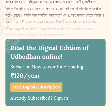
ব্যাখ্যা করেছেন। রবীন্দ্রনাথের গানে একাধারে লোকজ ও শাস্ত্রীয়, দেশীয় ও
বিশ্বজনীন ভাব যেভাবে একসঙ্গে মিশে আছে, তা লেখকের আলোচনায় সহজভাবে
উঠে এসেছে। বইটির ভাষা সাবলীল, মুক্তগদ্যে লেখা; তাই পড়তে কোনো অসুবিধা
হয় না। নানা চিত্রকল্প ও ভাবনার মাধ্যমে বিষয়টি আরো জীবন্ত হয়ে উঠেছে।
রবীন্দ্র-অনুরাগীদের পাশাপাশি নতুন পাঠকরাও এই বই পড়ে রবিগানের জগৎকে
ভালভাবে বুঝতে পারবেন। বইটি নিঃসন্দেহে মূল্যবান।
Read the Digital Edition of
Udbodhan online!
Subscribe Now to continue reading
₹120/year
Start Digital Subscription
Already Subscribed?
Sign in