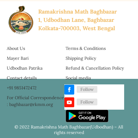
Ramakrishna Math Baghbazar
1, Udbodhan Lane, Baghbazar
Kolkata-700003, West Bengal
About Us
Terms & Conditions
Mayer Bari
Shipping Policy
Udbodhan Patrika
Refund & Cancellation Policy
Contact details
Social media
+91 9851472472
Follow
For Official Correspondence
Follow
: baghbazar@rkmm.org
© 2022 Ramakrishna Math Baghbazar(Udbodhan) – All
rights reserved