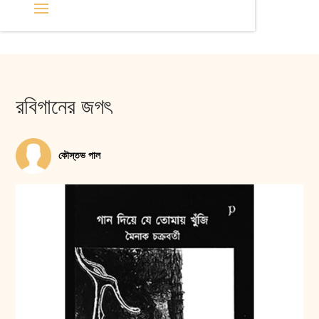
রবিগানের জগৎ
কৌস্তভ পাল