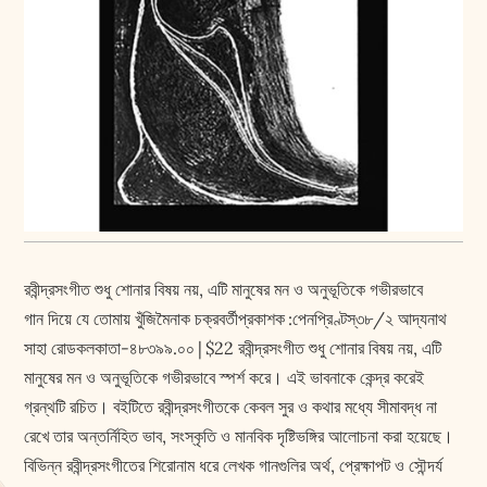
রবীন্দ্রসংগীত শুধু শোনার বিষয় নয়, এটি মানুষের মন ও অনুভূতিকে গভীরভাবে
গান দিয়ে যে তোমায় খুঁজিমৈনাক চক্রবর্তীপ্রকাশক :পেনপ্রিণ্টস্৩৮/২ আদ্যনাথ
সাহা রোডকলকাতা-৪৮৩৯৯.০০ | $22 রবীন্দ্রসংগীত শুধু শোনার বিষয় নয়, এটি
মানুষের মন ও অনুভূতিকে গভীরভাবে স্পর্শ করে। এই ভাবনাকে কেন্দ্র করেই
গ্রন্থটি রচিত। বইটিতে রবীন্দ্রসংগীতকে কেবল সুর ও কথার মধ্যে সীমাবদ্ধ না
রেখে তার অন্তর্নিহিত ভাব, সংস্কৃতি ও মানবিক দৃষ্টিভঙ্গির আলোচনা করা হয়েছে।
বিভিন্ন রবীন্দ্রসংগীতের শিরোনাম ধরে লেখক গানগুলির অর্থ, প্রেক্ষাপট ও সৌন্দর্য