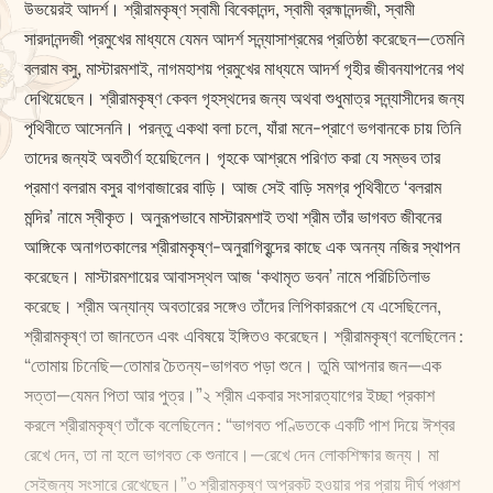
উভয়েরই আদর্শ। শ্রীরামকৃষ্ণ স্বামী বিবেকানন্দ, স্বামী ব্রহ্মানন্দজী, স্বামী
সারদানন্দজী প্রমুখের মাধ্যমে যেমন আদর্শ সন্ন্যাসাশ্রমের প্রতিষ্ঠা করেছেন—তেমনি
বলরাম বসু, মাস্টারমশাই, নাগমহাশয় প্রমুখের মাধ্যমে আদর্শ গৃহীর জীবনযাপনের পথ
দেখিয়েছেন। শ্রীরামকৃষ্ণ কেবল গৃহস্থদের জন্য অথবা শুধুমাত্র সন্ন্যাসীদের জন্য
পৃথিবীতে আসেননি। পরন্তু একথা বলা চলে, যাঁরা মনে-প্রাণে ভগবানকে চায় তিনি
তাদের জন্যই অবতীর্ণ হয়েছিলেন। গৃহকে আশ্রমে পরিণত করা যে সম্ভব তার
প্রমাণ বলরাম বসুর বাগবাজারের বাড়ি। আজ সেই বাড়ি সমগ্র পৃথিবীতে ‘বলরাম
মন্দির’ নামে স্বীকৃত। অনুরূপভাবে মাস্টারমশাই তথা শ্রীম তাঁর ভাগবত জীবনের
আঙ্গিকে অনাগতকালের শ্রীরামকৃষ্ণ-অনুরাগিবৃন্দের কাছে এক অনন্য নজির স্থাপন
করেছেন। মাস্টারমশায়ের আবাসস্থল আজ ‘কথামৃত ভবন’ নামে পরিচিতিলাভ
করেছে। শ্রীম অন্যান্য অবতারের সঙ্গেও তাঁদের লিপিকাররূপে যে এসেছিলেন,
শ্রীরামকৃষ্ণ তা জানতেন এবং এবিষয়ে ইঙ্গিতও করেছেন। শ্রীরামকৃষ্ণ বলেছিলেন :
“তোমায় চিনেছি—তোমার চৈতন্য-ভাগবত পড়া শুনে। তুমি আপনার জন—এক
সত্তা—যেমন পিতা আর পুত্র।”২ শ্রীম একবার সংসারত্যাগের ইচ্ছা প্রকাশ
করলে শ্রীরামকৃষ্ণ তাঁকে বলেছিলেন : “ভাগবত পণ্ডিতকে একটি পাশ দিয়ে ঈশ্বর
রেখে দেন, তা না হলে ভাগবত কে শুনাবে।—রেখে দেন লোকশিক্ষার জন্য। মা
সেইজন্য সংসারে রেখেছেন।”৩ শ্রীরামকৃষ্ণ অপ্রকট হওয়ার পর প্রায় দীর্ঘ পঞ্চাশ