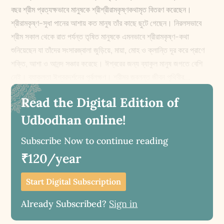
বছর শ্রীম প্রত্যক্ষভাবে মানুষকে শ্রীশ্রীরামকৃষ্ণকথামৃত বিতরণ করেছেন।
শ্রীরামকৃষ্ণ-সুধা পানের আশায় কত মানুষ তাঁর কাছে ছুটে গেছেন। নিরলসভাবে
শ্রীম সকাল থেকে রাত পর্যন্ত তৃষিত মানুষকে এমনভাবে শ্রীরামকৃষ্ণ-কথা
শুনিয়েছেন যা তাঁদের সংসারজ্বালা জুড়িয়ে, মায়া, মোহ ও ক্লান্তি দূর করে প্রাণে
শক্তি, আশা ও আনন্দ সঞ্চার করেছে। ঈশ্বরের জন্য ব্যাকুল মানুষ জগতে বেশি
নেই। ব্যাকুলতা ঈশ্বরদর্শনের পূর্বলক্ষণ। শ্রীমর জ্বলন্ত জীবন পৃথিবীর...
Read the Digital Edition of
Udbodhan online!
Subscribe Now to continue reading
₹120/year
Start Digital Subscription
Already Subscribed?
Sign in