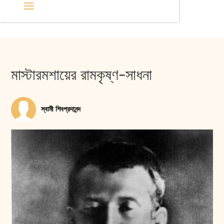
মাস্টারমশায়ের রামকৃষ্ণ-সাধনা
স্বামী শিবপ্রদানন্দ