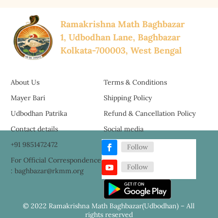
Ramakrishna Math Baghbazar
1, Udbodhan Lane, Baghbazar
Kolkata-700003, West Bengal
About Us
Terms & Conditions
Mayer Bari
Shipping Policy
Udbodhan Patrika
Refund & Cancellation Policy
Contact details
Social media
+91 9851472472
Follow
For Official Correspondence
Follow
: baghbazar@rkmm.org
© 2022 Ramakrishna Math Baghbazar(Udbodhan) – All
rights reserved