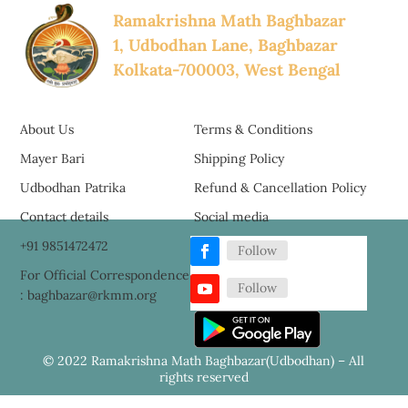
Ramakrishna Math Baghbazar
1, Udbodhan Lane, Baghbazar
Kolkata-700003, West Bengal
About Us
Terms & Conditions
Mayer Bari
Shipping Policy
Udbodhan Patrika
Refund & Cancellation Policy
Contact details
Social media
+91 9851472472
Follow
For Official Correspondence
Follow
: baghbazar@rkmm.org
© 2022 Ramakrishna Math Baghbazar(Udbodhan) – All
rights reserved