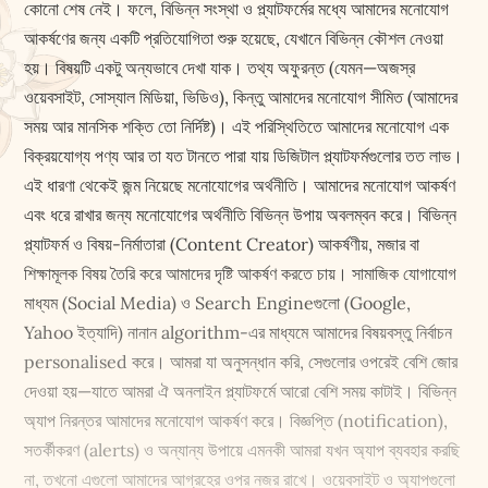
কোনো শেষ নেই। ফলে, বিভিন্ন সংস্থা ও প্ল্যাটফর্মের মধ্যে আমাদের মনোযোগ
আকর্ষণের জন্য একটি প্রতিযোগিতা শুরু হয়েছে, যেখানে বিভিন্ন কৌশল নেওয়া
হয়। বিষয়টি একটু অন্যভাবে দেখা যাক। তথ্য অফুরন্ত (যেমন—অজস্র
ওয়েবসাইট, সোস্যাল মিডিয়া, ভিডিও), কিন্তু আমাদের মনোযোগ সীমিত (আমাদের
সময় আর মানসিক শক্তি তো নির্দিষ্ট)। এই পরিস্থিতিতে আমাদের মনোযোগ এক
বিক্রয়যোগ্য পণ্য আর তা যত টানতে পারা যায় ডিজিটাল প্ল্যাটফর্মগুলোর তত লাভ।
এই ধারণা থেকেই জন্ম নিয়েছে মনোযোগের অর্থনীতি। আমাদের মনোযোগ আকর্ষণ
এবং ধরে রাখার জন্য মনোযোগের অর্থনীতি বিভিন্ন উপায় অবলম্বন করে। বিভিন্ন
প্ল্যাটফর্ম ও বিষয়-নির্মাতারা (Content Creator) আকর্ষণীয়, মজার বা
শিক্ষামূলক বিষয় তৈরি করে আমাদের দৃষ্টি আকর্ষণ করতে চায়। সামাজিক যোগাযোগ
মাধ্যম (Social Media) ও Search Engineগুলো (Google,
Yahoo ইত্যাদি) নানান algorithm-এর মাধ্যমে আমাদের বিষয়বস্তু নির্বাচন
personalised করে। আমরা যা অনুসন্ধান করি, সেগুলোর ওপরেই বেশি জোর
দেওয়া হয়—যাতে আমরা ঐ অনলাইন প্ল্যাটফর্মে আরো বেশি সময় কাটাই। বিভিন্ন
অ্যাপ নিরন্তর আমাদের মনোযোগ আকর্ষণ করে। বিজ্ঞপ্তি (notification),
সতর্কীকরণ (alerts) ও অন্যান্য উপায়ে এমনকী আমরা যখন অ্যাপ ব্যবহার করছি
না, তখনো এগুলো আমাদের আগ্রহের ওপর নজর রাখে। ওয়েবসাইট ও অ্যাপগুলো