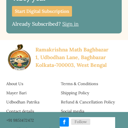
Start Digital Subscription
Already Subscribed?
Sign in
Ramakrishna Math Baghbazar
1, Udbodhan Lane, Baghbazar
Kolkata-700003, West Bengal
About Us
Terms & Conditions
Mayer Bari
Shipping Policy
Udbodhan Patrika
Refund & Cancellation Policy
Contact details
Social media
+91 9851472472
Follow