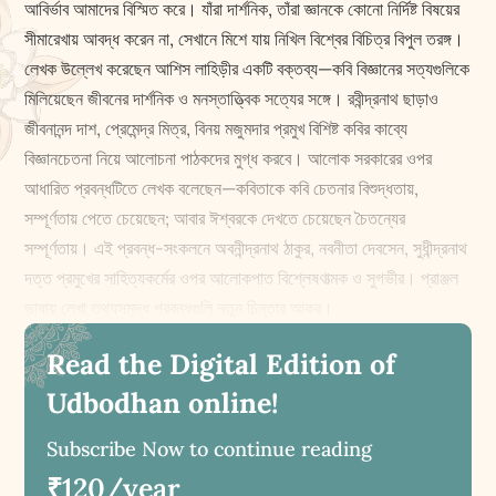
আবির্ভাব আমাদের বিস্মিত করে। যাঁরা দার্শনিক, তাঁরা জ্ঞানকে কোনো নির্দিষ্ট বিষয়ের
সীমারেখায় আবদ্ধ করেন না, সেখানে মিশে যায় নিখিল বিশ্বের বিচিত্র বিপুল তরঙ্গ।
লেখক উল্লেখ করেছেন আশিস লাহিড়ীর একটি বক্তব্য—কবি বিজ্ঞানের সত্যগুলিকে
মিলিয়েছেন জীবনের দার্শনিক ও মনস্তাত্ত্বিক সত্যের সঙ্গে। রবীন্দ্রনাথ ছাড়াও
জীবনানন্দ দাশ, প্রেমেন্দ্র মিত্র, বিনয় মজুমদার প্রমুখ বিশিষ্ট কবির কাব্যে
বিজ্ঞানচেতনা নিয়ে আলোচনা পাঠকদের মুগ্ধ করবে। আলোক সরকারের ওপর
আধারিত প্রবন্ধটিতে লেখক বলেছেন—কবিতাকে কবি চেতনার বিশুদ্ধতায়,
সম্পূর্ণতায় পেতে চেয়েছেন; আবার ঈশ্বরকে দেখতে চেয়েছেন চৈতন্যের
সম্পূর্ণতায়। এই প্রবন্ধ-সংকলনে অবনীন্দ্রনাথ ঠাকুর, নবনীতা দেবসেন, সুধীন্দ্রনাথ
দত্ত প্রমুখের সাহিত্যকর্মের ওপর আলোকপাত বিশ্লেষণাত্মক ও সুগভীর। প্রাঞ্জল
ভাষায় লেখা তথ্যসমৃদ্ধ প্রবন্ধগুলি নতুন চিন্তার আকর।
Read the Digital Edition of
Udbodhan online!
Subscribe Now to continue reading
₹120/year