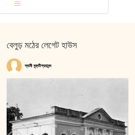
বেলুড় মঠের লেগেট হাউস
স্বামী মুক্তীশ্বরানন্দ