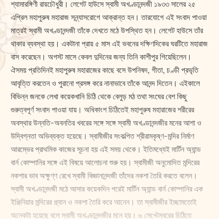
শ্যামারঙ্গিণী রায়চৌধুরী। লেগেট হাউসে স্বামী অখণ্ডানন্দজী ১৯৩৩ সালের ২৫
এপ্রিল মহাপুরুষ মহারাজ সন্ন্যাসরোগে আক্রান্ত হন। তারযোগে এই সংবাদ পাওয়া
মাত্রই স্বামী অখণ্ডানন্দজী তাঁকে দেখতে মঠে উপস্থিত হন। লেগেট হাউসে তাঁর
থাকার ব্যবস্থা হয়। একটানা প্রায় ৫ মাস এই ভবনের দক্ষিণদিকের ঘরটিতে মহারাজ
বাস করেছেন। অগস্ট মাসে কেবল দুদিনের জন্য তিনি কাশীপুর গিয়েছিলেন।
ঐসময় প্রতিদিনই মহাপুরুষ মহারাজের কাছে বসে উপনিষদ, গীতা, চণ্ডী প্রভৃতি
আবৃত্তি করতেন ও পুরানো প্রসঙ্গ করে নানাভাবে তাঁকে আনন্দ দিতেন। এইকালে
বিভিন্ন জনকে লেখা কয়েকখানি চিঠি থেকে বেলুড় মঠ তথা সংঘের বেশ কিছু
গুরুত্বপূর্ণ সংবাদ পাওয়া যায়। অধিকাংশ চিঠিতেই মহাপুরুষ মহারাজের শরীরের
অবস্থার উন্নতি-অবনতির খবরের সঙ্গে সঙ্গে স্বামী অখণ্ডানন্দজীর মনের আশা ও
উদ্বিগ্নতা অভিব্যক্ত হয়েছে। স্বামীজীর সংকল্পিত শ্রীরামকৃষ্ণ-মন্দির নির্মাণ
আরম্ভের প্রাথমিক কাজের সূচনা হয় এই সময় থেকে। ইতিমধ্যেই মার্টিন অ্যান্ড
বার্ন কোম্পানির সঙ্গে এই বিষয়ে আলোচনা শুরু হয়। স্বামীজী অনুমোদিত মন্দিরের
নকশার ভাব অ‌ক্ষুণ্ণ রেখে স্বামী বিজ্ঞানানন্দজী তাঁদের নকশা তৈরি করতে বলেন।
স্বামী অখণ্ডানন্দজী মঠে আসার কয়েকদিন পরেই মার্টিন অ্যান্ড বার্ন কোম্পানির এক
ইঞ্জিনিয়ার মন্দিরের প্ল্যান ও নকশা তৈরি করে আনেন। তা স্বামীজীর ইচ্ছামতোই
অনেকটা হয়েছে বলে স্বামী অখণ্ডানন্দজীর মনে হয়। ৬ সেপ্টেম্বরের চিঠিতে