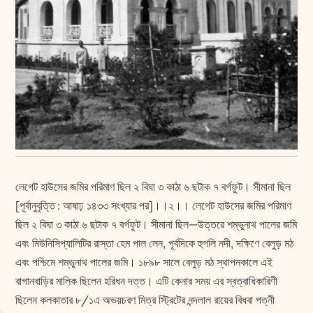
লেগেট হাউসের জমির পরিমাণ ছিল ২ বিঘা ৩ কাঠা ৬ ছটাক ৭ বর্গফুট। সীমানা ছিল
[পূর্বানুবৃত্তি : আষাঢ় ১৪৩৩ সংখ্যার পর]।।২।। লেগেট হাউসের জমির পরিমাণ
ছিল ২ বিঘা ৩ কাঠা ৬ ছটাক ৭ বর্গফুট। সীমানা ছিল—উত্তরে শম্ভুনাথ পালের জমি
এবং মিউনিসিপ্যালিটির রাস্তা হেম পাল লেন, পূর্বদিকে হুগলি নদী, দক্ষিণে বেলুড় মঠ
এবং পশ্চিমে শম্ভুনাথ পালের জমি। ১৮৯৮ সালে বেলুড় মঠ স্থাপনকালে এই
বাগানবাড়ির মালিক ছিলেন হরিধন দত্ত। এটি কেনার সময় এর স্বত্বাধিকারিণী
ছিলেন কলকাতার ৮/১এ অভয়চরণ মিত্র স্ট্রিটের নন্দলাল রায়ের বিধবা পত্নী