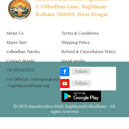
1, Udbodhan Lane, Baghbazar
Kolkata-700003, West Bengal
About Us
Terms & Conditions
Mayer Bari
Shipping Policy
Udbodhan Patrika
Refund & Cancellation Policy
Contact details
Social media
+91 9851472472
Follow
For Official Correspondence
Follow
: baghbazar@rkmm.org
© 2022 Ramakrishna Math Baghbazar(Udbodhan) – All
rights reserved