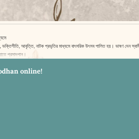
্যমে
ক্তিগীতি, আবৃত্তি, নাটক প্রভৃতির মাধ্যমে বাৎসরিক উৎসব পালিত হয়। ভাষণ দেন স্বামী একব্রত
ে হাতে প্রসাদপান।
odhan online!