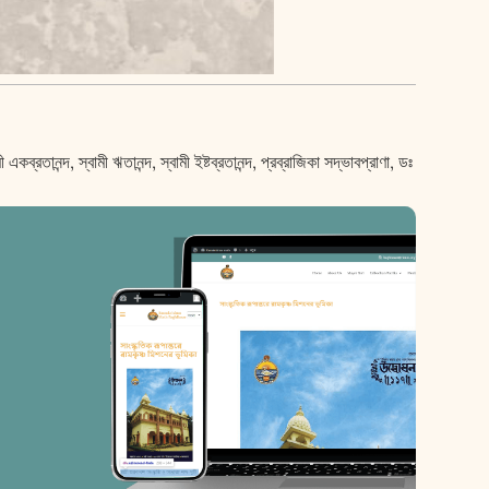
ানন্দ, স্বামী ঋতানন্দ, স্বামী ইষ্টব্রতানন্দ, প্রব্রাজিকা সদ্ভাবপ্রাণা, ডঃ