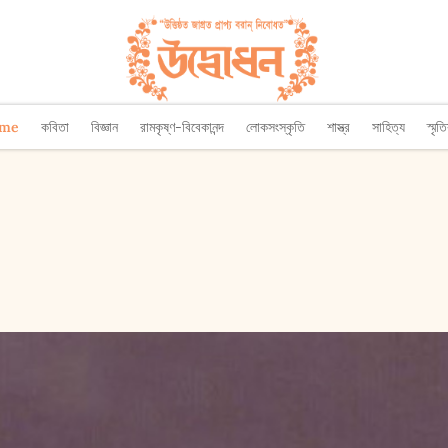
ome
কবিতা
বিজ্ঞান
রামকৃষ্ণ-বিবেকানন্দ
লোকসংস্কৃতি
শাস্ত্র
সাহিত্য
স্মৃত