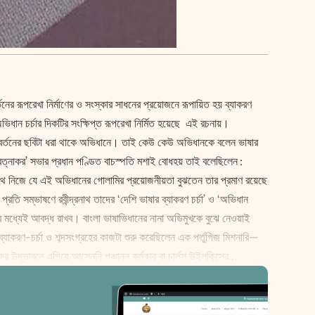
ের রূপরেখা নির্মাণের ও সংস্কার সাধনের প্রয়োজনে রূপায়িত হয় ব্যাকরণ
অভিধান চর্চার দিকটির সংক্ষিপ্ত রূপরেখা নির্মিত হয়েছে এই রচনায়।
বিবর্তনের ছবিটা ধরা থাকে অভিধানে। তাই কেউ কেউ অভিধানকে বলেন ভাষার
-রত্নাকর’ সভার প্রধান পণ্ডিত বাচস্পতি মশাই বোধহয় তাই বলেছিলেন :
নাথ নিজে যে এই অভিধানের গোলামির প্রয়োজনীয়তা বুঝতেন তার প্রমাণ রয়েছে
তি সম্ভাষণে রবীন্দ্রনাথ তাদের ‘দেশি ভাষার ব্যাকরণ চর্চা’ ও ‘অভিধান
ধ্যেই আবদ্ধ রাখব। বাংলা ভাষাভিধানের নানা অভিমুখকে বুঝে নেওয়াই
্যাকরণ-চর্চা ও শব্দসংগ্রহের কাজটা শুরু করেছিলেন এক পর্তুগিজ মিশনারি—
বনে এগিয়ে আসেননি পঞ্চানন কর্মকার বা চার্লস উইলকিন্সের...