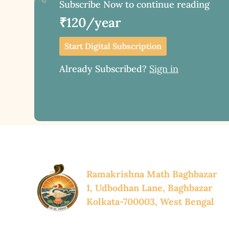
Subscribe Now to continue reading
₹120/year
Start Digital Subscription
Already Subscribed?
Sign in
Ramakrishna Math Baghbazar
1, Udbodhan Lane, Baghbazar
Kolkata-700003, West Bengal