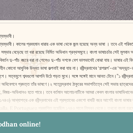
্যম্ভাবী।
যম্ভাবী। কালের প্রবহমান ধারায় এক ভাষা থেকে জন্ম হয়েছে অন্য ভাষা । তবে এই পরিবর্তন
 সম্ভার বেড়েছে তা ধরা রয়েছে নির্মিত অভিধান গ্রন্থসমূহে। বাংলা ভাষাচর্চার সেই মূলবান 
বর্তন দু-পাঁচ বছরে ধরা না গেলেও দু-পাঁচ দশকে বেশ ভালভাবেই বোঝা যায়। ভাষার এই 
ীন কোনো আধুনিক উন্নত ভাষা কল্পনাই করা যায় না। রবীন্দ্রনাথের ‘গল্পসল্প’-এর ‘অদ্ভুত
ে। সত্যযুগে শব্দগুলো আপনি উঠে পড়ত মুখে। সঙ্গে সঙ্গেই মানে আনত টেনে।”১ রবীন্দ্র
ধিবেশনে প্রদত্ত তাঁর ভাষণে।২ সত্যেন্দ্রনাথ ঠাকুরের সভাপতিত্বে সেই সভায় ছাত্রদের প্র
 বিষয়-অভিধানও হতে পারে। তবে বর্তমান আলোচনাটিকে আমরা কেবল বাংলার ভাষাভিধানের ম
১৭৪৩) আখ্যাপত্র এক রবীন্দ্রনাথের এই প্রস্তাবের একশো বাষট্টি বছর আগেই বাংলা ভাষার ব
 E Portuguez প্রকাশিত হয়েছিল ১৭৪৩ সালে লিসবন থেকে। তখনো বাংলা হরফের উদ্ভা
odhan online!