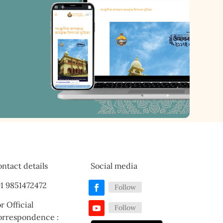
ntact details
Social media
1 9851472472
Follow
r Official
Follow
orrespondence :