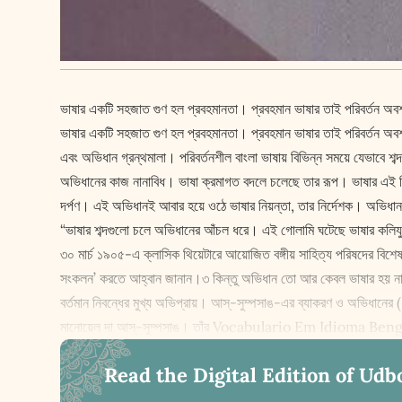
ভাষার একটি সহজাত গুণ হল প্রবহমানতা। প্রবহমান ভাষার তাই পরিবর্তন অবশ
ভাষার একটি সহজাত গুণ হল প্রবহমানতা। প্রবহমান ভাষার তাই পরিবর্তন অবশ্
এবং অভিধান গ্রন্থমালা। পরিবর্তনশীল বাংলা ভাষায় বিভিন্ন সময়ে যেভাবে শব্দ
অভিধানের কাজ নানাবিধ। ভাষা ক্রমাগত বদলে চলেছে তার রূপ। ভাষার এই বি
দর্পণ। এই অভিধানই আবার হয়ে ওঠে ভাষার নিয়ন্তা, তার নির্দেশক। অভিধানহ
“ভাষার শব্দগুলো চলে অভিধানের আঁচল ধরে। এই গোলামি ঘটেছে ভাষার কলিযুগ
৩০ মার্চ ১৯০৫-এ ক্লাসিক থিয়েটারে আয়োজিত বঙ্গীয় সাহিত্য পরিষদের বিশেষ অ
সংকলন’ করতে আহ্বান জানান।৩ কিন্তু অভিধান তো আর কেবল ভাষার হয় না,
বর্তমান নিবন্ধের মুখ্য অভিপ্রায়। আস্‌-সুম্পসাঙ-এর ব্যাকরণ ও অভিধানের (
মানোয়েল দা আস্‌-সুম্পসাঙ। তাঁর Vocabulario Em Idioma Bengalla,
Read the Digital Edition of Udb