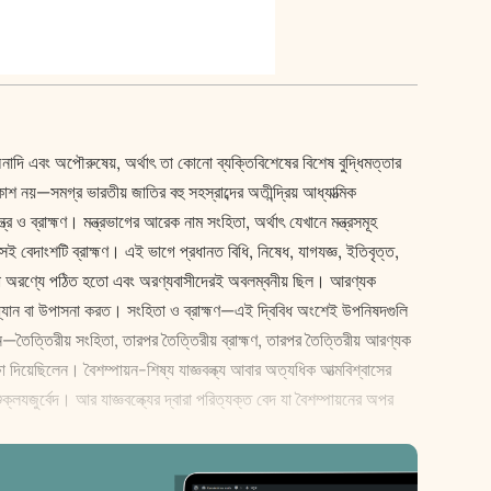
 অনাদি এবং অপৌরুষেয়, অর্থাৎ তা কোনো ব্যক্তিবিশেষের বিশেষ বুদ্ধিমত্তার
াশ নয়—সমগ্র ভারতীয় জাতির বহু সহস্রাব্দের অতীন্দ্রিয় আধ্যাত্মিক
 ও ব্রাহ্মণ। মন্ত্রভাগের আরেক নাম সংহিতা, অর্থাৎ যেখানে মন্ত্রসমূহ
বেদাংশটি ব্রাহ্মণ। এই ভাগে প্রধানত বিধি, নিষেধ, যাগযজ্ঞ, ইতিবৃত্ত,
কারণ তা অরণ্যে পঠিত হতো এবং অরণ্যবাসীদেরই অবলম্বনীয় ছিল। আরণ্যক
্যান বা উপাসনা করত। সংহিতা ও ব্রাহ্মণ—এই দ্বিবিধ অংশেই উপনিষদগুলি
ন—তৈত্তিরীয় সংহিতা, তারপর তৈত্তিরীয় ব্রাহ্মণ, তারপর তৈত্তিরীয় আরণ্যক
 দিয়েছিলেন। বৈশম্পায়ন-শিষ্য যাজ্ঞবল্ক্য আবার অত্যধিক আত্মবিশ্বাসের
ক্লযজুর্বেদ। আর যাজ্ঞবল্ক্যের দ্বারা পরিত্যক্ত বেদ যা বৈশম্পায়নের অপর