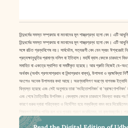
হিন্দুধর্মের সমস্ত সম্প্রদায় বা মতবাদের মূল শাস্ত্রগ্রন্থ হলো বেদ। এটি আধু
হিন্দুধর্মের সমস্ত সম্প্রদায় বা মতবাদের মূল শাস্ত্রগ্রন্থ হলো বেদ। এটি 
সঙ্গে রচিত গ্রন্থবিশেষ নয়। সার্বভৌম, সত্যরূপী বেদ যেন স্বয়ং ঈশ্বরেরই নিঃ
প্রত্যক্ষানুভূতির প্রামাণ্য দলিল বা ইতিহাস। মহর্ষি ব্যাস বেদকে চারভাগে ব
সমাহিত বা একত্রে স্থাপিত বা সমষ্টিকৃত হয়েছে। আর শ্রুতি নিজেই যে-অংশে
অর্থবাদ (অর্থাৎ প্রশংসাপ্রধান বা নিন্দাপ্রধান বাক্য), উপাসনা ও ব্রহ্ম
অংশেও অনেক উপাসনার কথা আছে। অরণ্যবাসিগণ অরণ্যে যাগযজ্ঞ ইত্যাদি করত
বিন্যস্ত হয়েছে এবং সেই অনুসারে তারা ‘সংহিতোপনিষদ’ বা ‘ব্রাহ্মণোপনিষদ
এবং শেষে তৈত্তিরীয় উপনিষদ। বেদব্যাস বেদকে চারভাগে বিভক্ত করার পর শিষ্
কারণে গুরুর দ্বারা পরিত্যক্ত ও নির্দেশিত হয়ে লব্ধবিদ্যা বমন করে দিয়েছিলেন
শিষ্যগণ তিতির পাখির রূপ ধরে পুনরায় গ্রহণ করেছিলেন, তা কৃষ্ণযজুর্বেদ। প্র
Read the Digital Edition of Udb