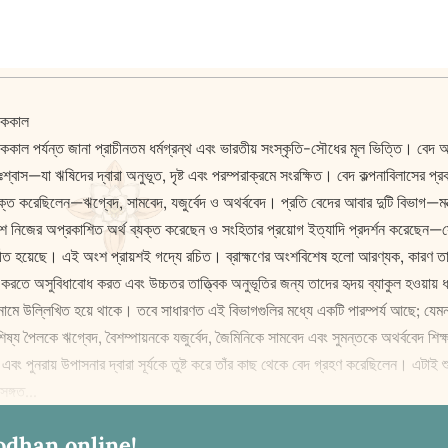
নিককাল
আধুনিককাল পর্যন্ত জানা প্রাচীনতম ধর্মগ্রন্থ এবং ভারতীয় সংস্কৃতি-সৌধের মূল ভিত্তি। বেদ
শ্বাস—যা ঋষিদের দ্বারা অনুভূত, দৃষ্ট এবং পরম্পরাক্রমে সংরক্ষিত। বেদ কল্পনাবিলাসের প্রক
িভক্ত করেছিলেন—ঋগ্বেদ, সামবেদ, যজুর্বেদ ও অথর্ববেদ। প্রতি বেদের আবার দুটি বিভাগ—মন্ত্র
 নিজের অপ্রকাশিত অর্থ ব্যক্ত করেছেন ও সংহিতার প্রয়োগ ইত্যাদি প্রদর্শন করেছেন—সেই 
বিদ্যা নির্ণীত হয়েছে। এই অংশ প্রায়শই গদ্যে রচিত। ব্রাহ্মণের অংশবিশেষ হলো আরণ্যক, 
ে অসুবিধাবোধ করত এবং উচ্চতর তাত্ত্বিক অনুভূতির জন্য তাদের হৃদয় ব্যাকুল হওয়ায় ধ
’ নামে উল্লিখিত হয়ে থাকে। তবে সাধারণত এই বিভাগগুলির মধ্যে একটি পারম্পর্য আছে; যেম
য পৈলকে ঋগ্বেদ, বৈশম্পায়নকে যজুর্বেদ, জৈমিনিকে সামবেদ এবং সুমন্তকে অথর্ববেদ শিক্ষা
 এবং পুনরায় উপাসনার দ্বারা সূর্যকে তুষ্ট করে তাঁর কাছ থেকে বেদ গ্রহণ করেছিলেন। এটাই শু
সঙ্গত...
odhan online!