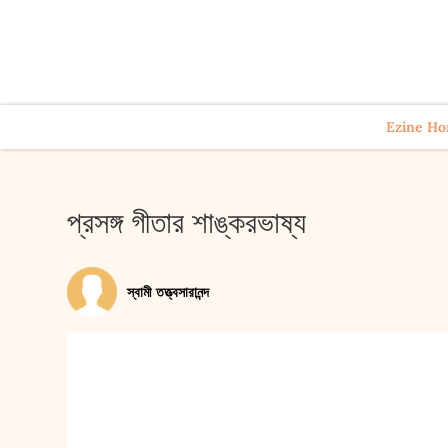
Ezine H
প্রসঙ্গ গীতার শাঙ্করভাষ্য
স্বামী তত্ত্বসারানন্দ