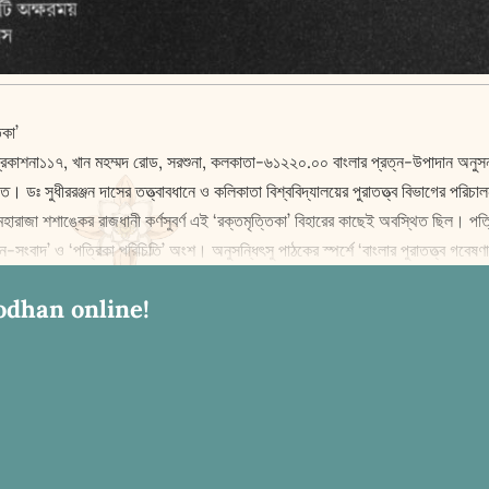
িকা’
ব প্রকাশনা১১৭, খান মহম্মদ রোড, সরশুনা, কলকাতা-৬১২২০.০০ বাংলার প্রত্ন-উপাদান অনুসন্
বস্থিত। ডঃ সুধীররঞ্জন দাসের তত্ত্বাবধানে ও কলিকাতা বিশ্ববিদ্যালয়ের পুরাতত্ত্ব বিভাগের প
হারাজা শশাঙ্কের রাজধানী কর্ণসুবর্ণ এই ‘রক্তমৃত্তিকা’ বিহারের কাছেই অবস্থিত ছিল। পত্
-সংবাদ’ ও ‘পত্রিকা পরিচিতি’ অংশ। অনুসন্ধিৎসু পাঠকের স্পর্শে ‘বাংলার পুরাতত্ত্ব গবে
odhan online!