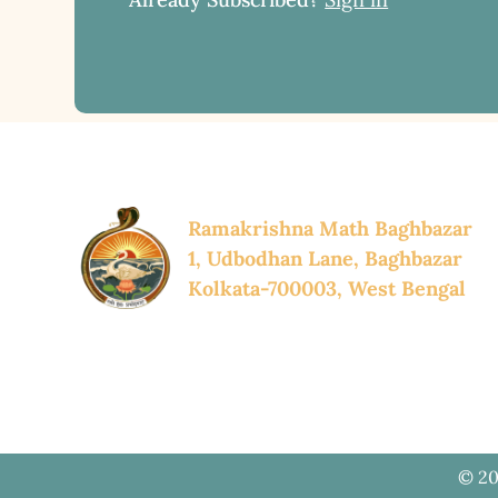
Ramakrishna Math Baghbazar
1, Udbodhan Lane, Baghbazar
Kolkata-700003, West Bengal
© 20