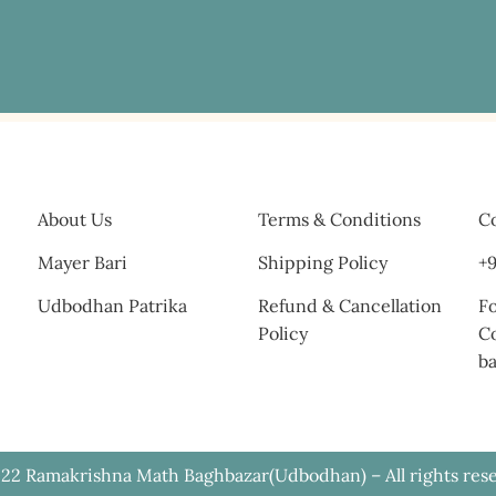
About Us
Terms & Conditions
Co
Mayer Bari
Shipping Policy
+9
Udbodhan Patrika
Refund & Cancellation
Fo
Policy
C
b
22 Ramakrishna Math Baghbazar(Udbodhan) – All rights res