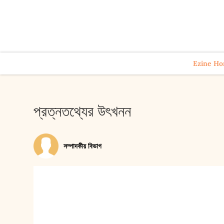
Ezine H
প্রত্নতথ্যের উৎখনন
সম্পাদকীয় বিভাগ