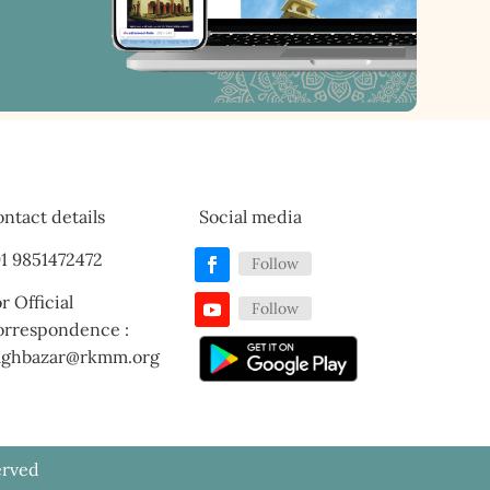
ntact details
Social media
1 9851472472
Follow
r Official
Follow
orrespondence :
aghbazar@rkmm.org
erved