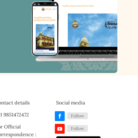
ntact details
Social media
1 9851472472
Follow
r Official
Follow
orrespondence :