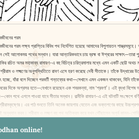
ানবজীবনের পরম
মানবজীবনের পরম ল‌ক্ষ্য প্রাপ্তির বিবিধ পথ নির্দেশিত হয়েছে আমাদের বিপুলায়তন শাস্ত্র
ে যান সেই আলোকময় পথের সন্ধান। যারা আন্তরিকভাবে চায় ব্রহ্ম বা ঈশ্বরের সা‌ক্ষাৎ—তারা পু
কির রচিত অমর মহাকাব্য রামায়ণ-এ বহু বিচিত্র চরিত্রমালার মধ্যে এমন একটি ছোট্ট অথচ মধ
রাম ও ল‌‌ক্ষ্মণের অনুপস্থিতিতে রাবণ এসে হরণ করেছে দেবী সীতাকে। তাঁকে উদ্ধারের উদ্দে
ছে, যাঁরা বলে দিচ্ছেন পরবর্তী গন্তব্যের কথা—সেখানে এমন একজন থাকবেন, যিনি তাঁকে
সরোবরের দিকে অগ্রসর হতে—যেখানে রয়েছেন এক শবরকন্যা, নাম ‘শ্রবণা’। এই বৃদ্ধা বিশেষ আশ
কোন পথে এগলে পাওয়া যাবে সীতার সন্ধান। বাল্মীকি রামায়ণ-এ এই ঘটনাটি সং‌ক্ষেপে বর্ণিত হ
ছিল শ্রীরামকৃষ্ণের। এর পাঠ শুনতে তিনি অনেক জায়গায় যেতেন এবং ভক্তগণের কাছে ‌উচ্চপ্
ণেই অনুধ্যান করব। শ্রীরাম ও ল‌‌ক্ষ্মণ বহু পথ অতিক্রম করে যখন পৌঁছালেন অপূর্ব কানন-শোভি
odhan online!