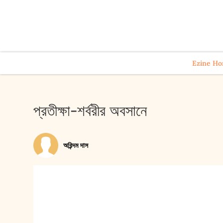
Ezine H
প্রতীক্ষা-শর্বরীর অবসানে
অরিন্দম দাস