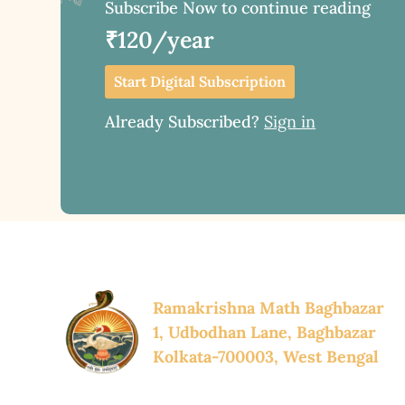
Subscribe Now to continue reading
₹120/year
Start Digital Subscription
Already Subscribed?
Sign in
Ramakrishna Math Baghbazar
1, Udbodhan Lane, Baghbazar
Kolkata-700003, West Bengal