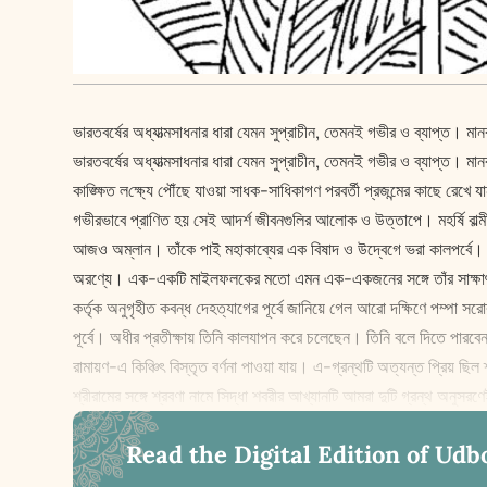
ভারতবর্ষের অধ্যাত্মসাধনার ধারা যেমন সুপ্রাচীন, তেমনই গভীর ও ব্যাপ্ত। ম
ভারতবর্ষের অধ্যাত্মসাধনার ধারা যেমন সুপ্রাচীন, তেমনই গভীর ও ব্যাপ্ত। 
কাঙ্ক্ষিত ল‌ক্ষ্যে পৌঁছে যাওয়া সাধক-সাধিকাগণ পরবর্তী প্রজন্মের কাছে রেখ
গভীরভাবে প্রাণিত হয় সেই আদর্শ জীবনগুলির আলোক ও উত্তাপে। মহর্ষি বাল্মী
আজও অম্লান। তাঁকে পাই মহাকাব্যের এক বিষাদ ও উদ্বেগে ভরা কালপর্বে। শ্রী
অরণ্যে। এক-একটি মাইলফলকের মতো এমন এক-একজনের সঙ্গে তাঁর সা‌ক্ষাৎ হচ্
কর্তৃক অনুগৃহীত কবন্ধ দেহত্যাগের পূর্বে জানিয়ে গেল আরো দ‌ক্ষিণে পম্পা 
পূর্বে। অধীর প্রতী‌ক্ষায় তিনি কালযাপন করে চলেছেন। তিনি বলে দিতে পারবেন—
রামায়ণ-এ কিঞ্চিৎ বিস্তৃত বর্ণনা পাওয়া যায়। এ-গ্রন্থটি অত্যন্ত প্রিয় 
শ্রীরামের সঙ্গে শ্রবণা নামে সিদ্ধা শবরীর আখ্যানটি আমরা দুটি গ্রন্থ অনুসর
Read the Digital Edition of Udb