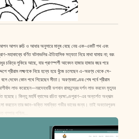
সমূহে। আপন আপন রুচি ও আধার অনুসারে মানুষ বেছে নেয় এক-একটি পথ এবং
রাণ-মহাকাব্যে বর্ণিত ঘটনাগুলির ঐতিহাসিক সত্যতা নিয়ে মাথা ঘামায় না; বরং
ুর চরিত্র লুকিয়ে আছে, যার প্রাণস্পর্শী আবেদন হাজার হাজার বছর পরে
শে শ্রীরাম ল‌‌ক্ষ্মণকে নিয়ে হন্যে হয়ে খুঁজে চলেছেন এ-অরণ্য থেকে সে-
 বলে দেবেন কোন পথে গিয়েছেন সীতা। অরণ্যকাণ্ডের শেষ পর্বে শ্রীরাম
ীর্বাদ লাভ করেছেন—নরদেহধারী ভগবান রামচন্দ্রের দর্শন লাভ করবেন মৃত্যুর
য়েছে। কিন্তু মহর্ষি ব্যাসের রচিত ব্রহ্মাণ্ডপুরাণ-এর অন্তর্গত অধ্যাত্ম
রশংসা করতেন তার জ্ঞান-ভক্তি সমন্বিত গভীর ভাবের জন্য। তাই অবতারপুরুষ
ত পম্পার পশ্চিম...