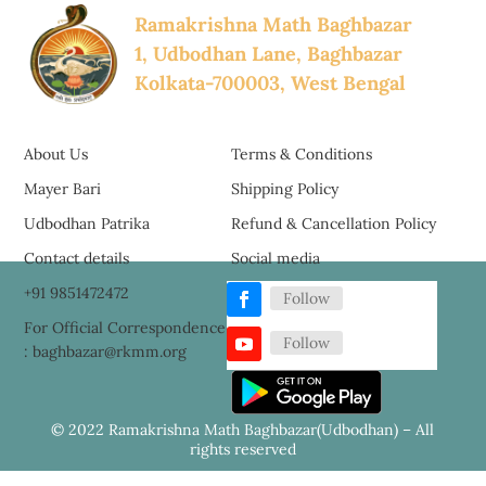
Ramakrishna Math Baghbazar
1, Udbodhan Lane, Baghbazar
Kolkata-700003, West Bengal
About Us
Terms & Conditions
Mayer Bari
Shipping Policy
Udbodhan Patrika
Refund & Cancellation Policy
Contact details
Social media
+91 9851472472
Follow
For Official Correspondence
Follow
: baghbazar@rkmm.org
© 2022 Ramakrishna Math Baghbazar(Udbodhan) – All
rights reserved