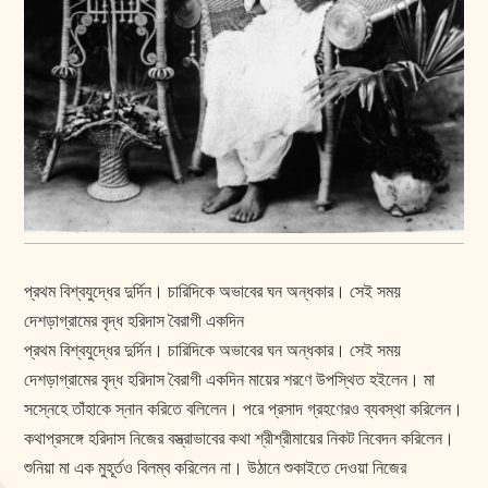
প্রথম বিশ্বযুদ্ধের দুর্দিন। চারিদিকে অভাবের ঘন অন্ধকার। সেই সময়
দেশড়াগ্রামের বৃদ্ধ হরিদাস বৈরাগী একদিন
প্রথম বিশ্বযুদ্ধের দুর্দিন। চারিদিকে অভাবের ঘন অন্ধকার। সেই সময়
দেশড়াগ্রামের বৃদ্ধ হরিদাস বৈরাগী একদিন মায়ের শরণে উপস্থিত হইলেন। মা
সস্নেহে তাঁহাকে স্নান করিতে বলিলেন। পরে প্রসাদ গ্রহণেরও ব্যবস্থা করিলেন।
কথাপ্রসঙ্গে হরিদাস নিজের বস্ত্রাভাবের কথা শ্রীশ্রীমায়ের নিকট নিবেদন করিলেন।
শুনিয়া মা এক মুহূর্তও বিলম্ব করিলেন না। উঠানে শুকাইতে দেওয়া নিজের