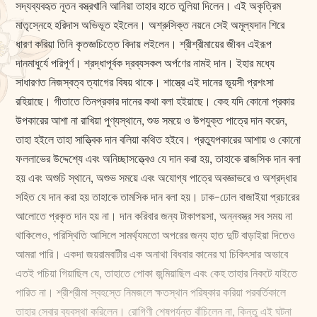
সদ্যব্যবহৃত নূতন বস্ত্রখানি আনিয়া তাহার হাতে তুলিয়া দিলেন। এই অকৃত্রিম
মাতৃস্নেহে হরিদাস অভিভূত হইলেন। অশ্রুসিক্ত নয়নে সেই অমূল্যদান শিরে
ধারণ করিয়া তিনি কৃতজ্ঞচিত্তে বিদায় লইলেন। শ্রীশ্রীমায়ের জীবন এইরূপ
দানমাধুর্যে পরিপূর্ণ। শ্রদ্ধাপূর্বক দ্রব্যসকল অর্পণের নামই দান। ইহার মধ্যে
সাধারণত নিজস্বত্ব ত্যাগের বিষয় থাকে। শাস্ত্রে এই দানের ভূয়সী প্রশংসা
রহিয়াছে। গীতাতে তিনপ্রকার দানের কথা বলা হইয়াছে। কেহ যদি কোনো প্রকার
উপকারের আশা না রাখিয়া পুণ্যস্থানে, শুভ সময়ে ও উপযুক্ত পাত্রে দান করেন,
তাহা হইলে তাহা সাত্ত্বিক দান বলিয়া কথিত হইবে। প্রত্যুপকারের আশায় ও কোনো
ফললাভের উদ্দেশ্যে এবং অনিচ্ছাসত্ত্বেও যে দান করা হয়, তাহাকে রাজসিক দান বলা
হয় এবং অশুচি স্থানে, অশুভ সময়ে এবং অযোগ্য পাত্রে অবজ্ঞাভরে ও অশ্রদ্ধার
সহিত যে দান করা হয় তাহাকে তামসিক দান বলা হয়। ঢাক-ঢোল বাজাইয়া প্রচারের
আলোতে প্রকৃত দান হয় না। দান করিবার জন্য টাকাপয়সা, অন্নবস্ত্র সব সময় না
থাকিলেও, পরিস্থিতি আসিলে সামর্থ্যমতো অপরের জন্য হাত দুটি বাড়াইয়া দিতেও
আমরা পারি। একদা জয়রামবাটীর এক অনাথা বিধবার কানের ঘা চিকিৎসার অভাবে
এতই পচিয়া গিয়াছিল যে, তাহাতে পোকা জন্মিয়াছিল এবং কেহ তাহার নিকটে যাইতে
পারিত না। শ্রীশ্রীমা স্বহস্তে নিমজলে ক্ষতস্থান পরিষ্কার করিয়া পরবর্তিকালে
তাহার সেবার ব্যবস্থা করিলেন। রোগিণী শেষপর্যন্ত বাঁচিলেন না, কিন্তু এই ঘটনা