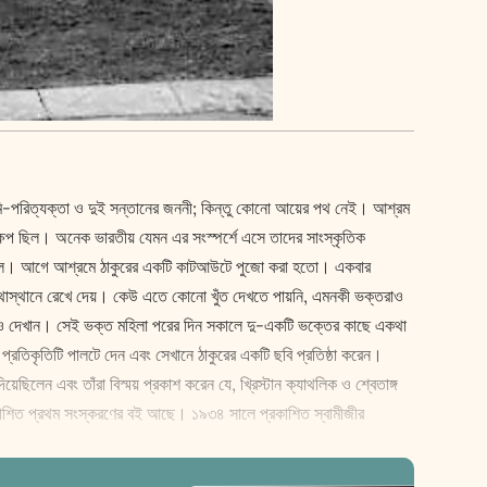
 স্বামি-পরিত্যক্তা ও দুই সন্তানের জননী; কিন্তু কোনো আয়ের পথ নেই। আশ্রম
্ষেপ ছিল। অনেক ভারতীয় যেমন এর সংস্পর্শে এসে তাদের সাংস্কৃতিক
োনা গেল। আগে আশ্রমে ঠাকুরের একটি কাটআউটে পুজো করা হতো। একবার
যথাস্থানে রেখে দেয়। কেউ এতে কোনো খুঁত দেখতে পায়নি, এমনকী ভক্তরাও
থানটিও দেখান। সেই ভক্ত মহিলা পরের দিন সকালে দু-একটি ভক্তের কাছে একথা
প্রতিকৃতিটি পালটে দেন এবং সেখানে ঠাকুরের একটি ছবি প্রতিষ্ঠা করেন।
েছিলেন এবং তাঁরা বিস্ময় প্রকাশ করেন যে, খ্রিস্টান ক্যাথলিক ও শ্বেতাঙ্গ
্রকাশিত প্রথম সংস্করণের বই আছে। ১৯৩৪ সালে প্রকাশিত স্বামীজীর