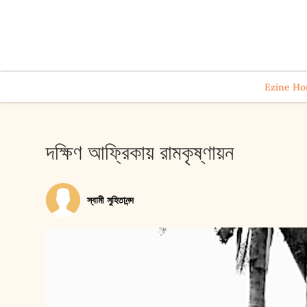
Ezine H
দ‌ক্ষিণ আফ্রিকায় রামকৃষ্ণায়ন
স্বামী সুহিতানন্দ