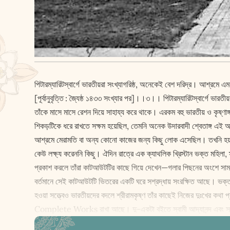
পিটারম্যারিটস্‌বার্গে ভারতীয়রা সংখ্যাগরিষ্ঠ, অনেকেই বেশ দরিদ্র। আশ্রমে 
[পূর্বানুবৃত্তি : জ্যৈষ্ঠ ১৪৩৩ সংখ্যার পর]।।৩।। পিটারম্যারিটস্‌বার্গে 
তাঁকে মাসে মাসে রেশন দিয়ে সাহায্য করে থাকে। এরকম বহু ভারতীয় ও কৃষ্
শিকড়টিকে ধরে রাখতে সক্ষম হয়েছিল, তেমনি অনেক উদারবাদী শ্বেতাঙ্গ এ
আশ্রমে মেরামতি বা অন্য কোনো কাজের জন্য কিছু লোক এসেছিল। তখনি হয়তো
কেউ লক্ষ্য করেননি কিছু। ঐদিন রাত্রে এক ক্যাথলিক খ্রিস্টান ভক্ত মহিলা,
প্রকাশ করলে তাঁরা কাটআউটটির কাছে গিয়ে দেখেন—গলার পিছনের অংশে সামান্য
বর্তমানে সেই কাটআউটটি ভিতরের একটি ঘরে সশ্রদ্ধায় সংর‌ক্ষিত আছে। ভক্তদের 
হওয়া সত্ত্বেও ভারতীয়দের বদলে শ্রীরামকৃষ্ণ তাঁর কাছেই নিজের দুঃখের
Complete Works রাখা আছে। দু-একটা বইতে স্বামী আদ্যানন্দ এবং স্বামী