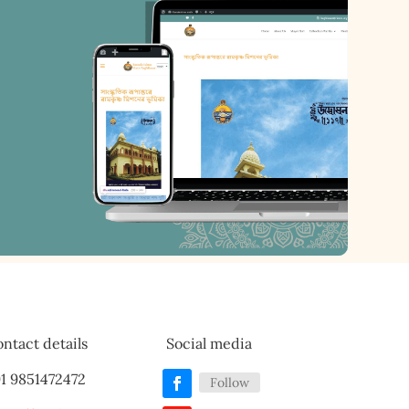
ntact details
Social media
1 9851472472
Follow