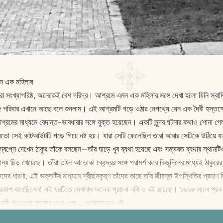
এমন এক মহিলার
ভারতীয়রা সংখ্যাগরিষ্ঠ, অনেকেই বেশ দরিদ্র। আশ্রমে এমন এক মহিলার সঙ্গে দেখা হলো যিনি
ণাঙ্গ পরিবার এখানে আছে বলে শুনলাম। এই আশ্রমটি গড়ে ওঠার নেপথ্যে যেন এক দৈবী হস্তক
ই আশ্রমের মাধ্যমে বেদান্ত-ভাবধারার সঙ্গে যুক্ত হয়েছেন। একটি সুন্দর ঘটনার কথাও শ
 সেই কাটআউটটি পড়ে গিয়ে নষ্ট হয়। যারা সেটি ফেলেছিল তারা আবার সেটিকে উঠিয়ে 
 স্বপ্নে দেখেন ঠাকুর তাঁকে বলছেন—তাঁর ঘাড়ে খুব ব্যথা হয়েছে এবং সম্ভবত ব্যথার স্
 চিড় খেয়েছে। তাঁরা তখন আভোকা কেন্দ্রের সঙ্গে পরামর্শ করে কিছুদিনের মধ্যেই ঠাকুরের 
ধারণা, এই ভক্তটির মাধ্যমে শ্রীরামকৃষ্ণ তাঁদের কাছে তাঁর জীবন্ত উপস্থিতির প্রমাণ দিয়
 কথা প্রকাশ করেছিলেন! এই ঘরটিতে দেখলাম অনেক পুরানো নথি ও বই রয়েছে। ১৯২৮ সালে প
 ঘনানন্দের স্বাক্ষর দেখা গেল। অদ্ভুতভাবে এই...