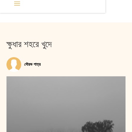
‌ক্ষুধার শহরে খুদে
সৌরভ পাত্র