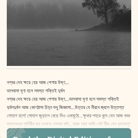
নশ্বর দেহ ক্ষয়ে হেয় আজ পেশায় উষ্ণ…
ভালবাসা ঘৃণা হলে সমস্ত শক্তিই দুর্বল
নশ্বর দেহ ক্ষয়ে হেয় আজ পেশায় উষ্ণ…ভালবাসা ঘৃণা হলে সমস্ত শক্তিই
দুর্বলদুর্বল আজ কোণঠাসা চিহ্ন শুধু জিজ্ঞাসা…উত্তর যে নীরবে জ্বলে উত্তপ্ত
সোহাগ হলে! সোহাগ জুড়ালে বেড়ে দিও একমুঠো…ক্ষুধার শহরে খুদে যেন আজ বড্ড
ম্লানঅসুখ পৃথিবীর সুখ দেখতে পেলাম কই…আজ আর আমি নেই ঠিক যেন ধূমকেতু!