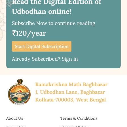
Read the Digital Edition of
Udbodhan online!
Subscribe Now to continue reading
₹120/year
Start Digital Subscription
Already Subscribed?
Sign in
Ramakrishna Math Baghbazar
1, Udbodhan Lane, Baghbazar
Kolkata-700003, West Bengal
About Us
Terms & Conditions