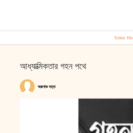
Ezine H
আধ্যাত্মিকতার গহন পথে
অরুণাভ দত্ত