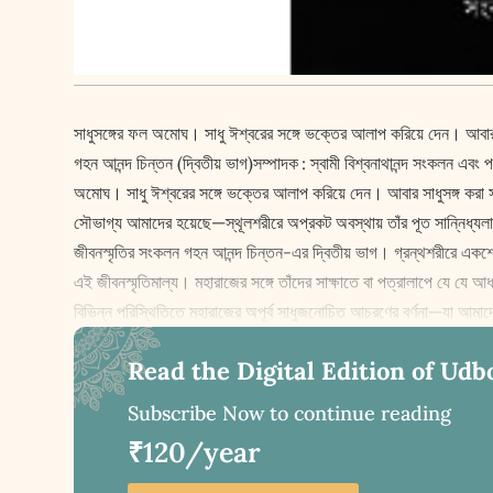
সাধুসঙ্গের ফল অমোঘ। সাধু ঈশ্বরের সঙ্গে ভক্তের আলাপ করিয়ে দেন। আবার 
গহন আনন্দ চিন্তন (দ্বিতীয় ভাগ)সম্পাদক : স্বামী বিশ্বনাথানন্দ সংকলন এবং পর
অমোঘ। সাধু ঈশ্বরের সঙ্গে ভক্তের আলাপ করিয়ে দেন। আবার সাধুসঙ্গ করা সম
সৌভাগ্য আমাদের হয়েছে—স্থূলশরীরে অপ্রকট অবস্থায় তাঁর পূত সান্নিধ্যলাভের
জীবনস্মৃতির সংকলন গহন আনন্দ চিন্তন-এর দ্বিতীয় ভাগ। গ্রন্থশরীরে একশো এগা
এই জীবনস্মৃতিমাল্য। মহারাজের সঙ্গে তাঁদের সাক্ষাতে বা পত্রালাপে যে য
বিভিন্ন পরিস্থিতিতে মহারাজের অপূর্ব সাধুজনোচিত আচরণের বর্ণনা—যা আ
Read the Digital Edition of Udb
Subscribe Now to continue reading
₹120/year