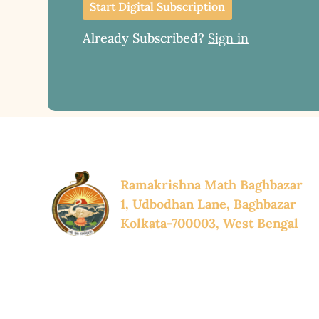
Start Digital Subscription
Already Subscribed?
Sign in
Ramakrishna Math Baghbazar
1, Udbodhan Lane, Baghbazar
Kolkata-700003, West Bengal