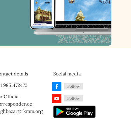
ntact details
Social media
1 9851472472
Follow
r Official
Follow
orrespondence :
aghbazar@rkmm.org