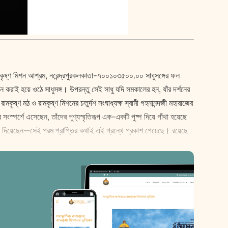
িষদ রামকৃষ্ণ মিশন আশ্রম, নরেন্দ্রপুরকলকাতা-৭০০১০৩৫০০.০০ সাধুসঙ্গের ফল
করাই হয়ে ওঠে সাধুসঙ্গ। উপরন্তু সেই সাধু যদি সমকালের হন, যাঁর দর্শনের
ৃষ্ণ মঠ ও রামকৃষ্ণ মিশনের চতুর্দশ সংঘাধ্যক্ষ স্বামী গহনানন্দজী মহারাজের
ংস্পর্শে এসেছেন, তাঁদের পুণ্যস্মৃতিরূপ এক-একটি পুষ্প দিয়ে গাঁথা হয়েছে
পদেশ দিয়েছেন—সেই পরম প্রাপ্তির কথাই এই গ্রন্থে প্রকাশ পেয়েছে। রয়েছে